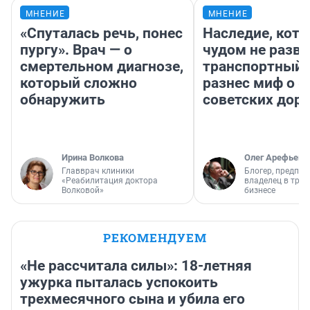
МНЕНИЕ
МНЕНИЕ
«Спуталась речь, понес
Наследие, кото
пургу». Врач — о
чудом не разва
смертельном диагнозе,
транспортный 
который сложно
разнес миф о 
обнаружить
советских доро
Ирина Волкова
Олег Арефьев
Главврач клиники
Блогер, предпри
«Реабилитация доктора
владелец в тра
Волковой»
бизнесе
РЕКОМЕНДУЕМ
«Не рассчитала силы»: 18-летняя
ужурка пыталась успокоить
трехмесячного сына и убила его