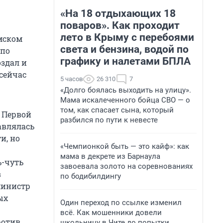
«На 18 отдыхающих 18
поваров». Как проходит
лето в Крыму с перебоями
мском
света и бензина, водой по
 по
графику и налетами БПЛА
оздал и
сейчас
5 часов
26 310
7
«Долго боялась выходить на улицу».
Мама искалеченного бойца СВО — о
том, как спасает сына, который
 Первой
разбился по пути к невесте
авлялась
и, но
«Чемпионкой быть — это кайф»: как
мама в декрете из Барнаула
ь-чуть
завоевала золото на соревнованиях
в
по бодибилдингу
министр
ых
Один переход по ссылке изменил
всё. Как мошенники довели
ротив
школьницу в Чите до попытки