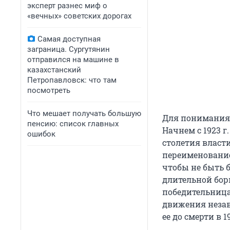
эксперт разнес миф о
«вечных» советских дорогах
Самая доступная
заграница. Сургутянин
отправился на машине в
казахстанский
Петропавловск: что там
посмотреть
Что мешает получать большую
Для понимания 
пенсию: список главных
Начнем с 1923 г
ошибок
столетия власт
переименование 
чтобы не быть б
длительной бор
победительница
движения незав
ее до смерти в 