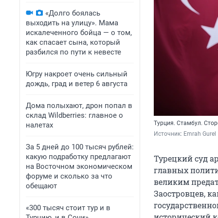
«Долго боялась
выходить на улицу». Мама
искалеченного бойца — о том,
как спасает сына, который
разбился по пути к невесте
Югру накроет очень сильный
дождь, град и ветер 6 августа
Дома полыхают, дрон попал в
склад Wildberries: главное о
Турция. Стамбул. Сто
налетах
Источник: 
Emrah Gurel
За 5 дней до 100 тысяч рублей:
какую подработку предлагают
Турецкий суд а
на Восточном экономическом
главных полити
форуме и сколько за что
великим предат
обещают
Заостровцев, к
государственн
«300 тысяч стоит тур и в
исторический к
Турцию, и в Сочи».