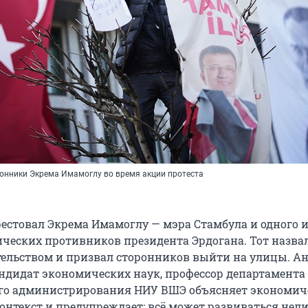
ронники Экрема Имамоглу во время акции протеста
рестовал Экрема Имамоглу — мэра Стамбула и одного 
ческих противников президента Эрдогана. Тот назвал
ельством и призвал сторонников выйти на улицы. А
андидат экономических наук, профессор департамента
ого администрирования НИУ ВШЭ объясняет экономич
онтекст и предупреждает: всё может развиваться нел