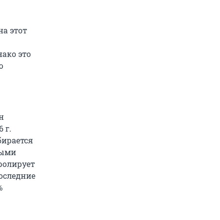
на этот
нако это
ю
н
 г.
бирается
ными
ролирует
оследние
%