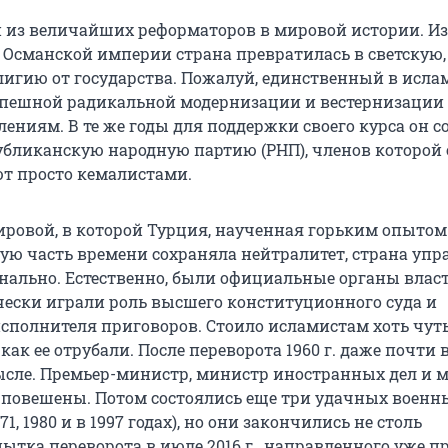
 из величайших реформаторов в мировой истории. Из
 Османской империи страна превратилась в светскую,
игию от государства. Пожалуй, единственный в исла
пешной радикальной модернизации и вестернизации
ениям. В те же годы для поддержки своего курса он с
убликанскую народную партию (РНП), членов которой 
т просто кемалистами.
ировой, в которой Турция, наученная горьким опытом
ую часть времени сохраняла нейтралитет, страна упр
нально. Естественно, были официальные органы власт
ески играли роль высшего конституционного суда и
сполнителя приговоров. Стоило исламистам хоть чут
 как ее отрубали. После переворота 1960 г. даже почти 
сле. Премьер-министр, министр иностранных дел и 
повешены. Потом состоялись еще три удачных военн
71, 1980 и в 1997 годах), но они закончились не столь
ытка переворота в июле 2016 г., направленного уже п