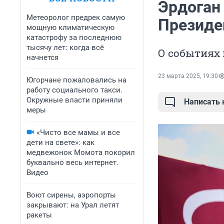
Эрдоган 
Метеоролог предрек самую
Президе
мощную климатическую
катастрофу за последнюю
тысячу лет: когда всё
О событиях
начнется
23 марта 2025, 19:30
Югорчане пожаловались на
работу социального такси.
Окружные власти приняли
Написать
меры
«Чисто все мамы и все
дети на свете»: как
медвежонок Момота покорил
буквально весь интернет.
Видео
Воют сирены, аэропорты
закрывают: на Урал летят
ракеты