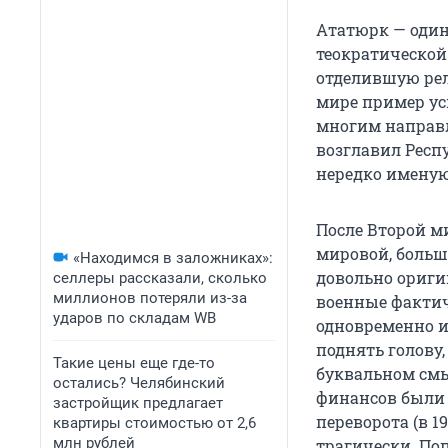
Ататюрк — один
теократической
отделившую рел
мире пример ус
многим направл
возглавил Респ
нередко именую
После Второй м
мировой, больш
«Находимся в заложниках»:
довольно ориги
селлеры рассказали, сколько
миллионов потеряли из-за
военные фактич
ударов по складам WB
одновременно и
поднять голову,
Такие цены еще где-то
буквальном смы
остались? Челябинский
финансов были 
застройщик предлагает
переворота (в 19
квартиры стоимостью от 2,6
млн рублей
трагически. Поп