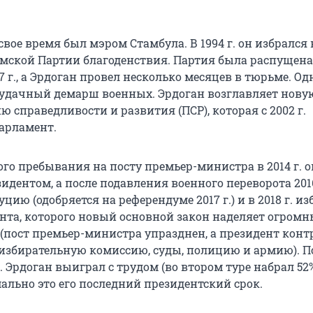
свое время был мэром Стамбула. В 1994 г. он избрался 
амской Партии благоденствия. Партия была распущена
 г., а Эрдоган провел несколько месяцев в тюрьме. Од
удачный демарш военных. Эрдоган возглавляет нову
 справедливости и развития (ПСР), которая с 2002 г.
арламент.
го пребывания на посту премьер-министра в 2014 г. о
идентом, а после подавления военного переворота 2016
цию (одобряется на референдуме 2017 г.) и в 2018 г. из
ента, которого новый основной закон наделяет огром
пост премьер-министра упразднен, а президент конт
 избирательную комиссию, суды, полицию и армию). П
. Эрдоган выиграл с трудом (во втором туре набрал 52
мально это его последний президентский срок.