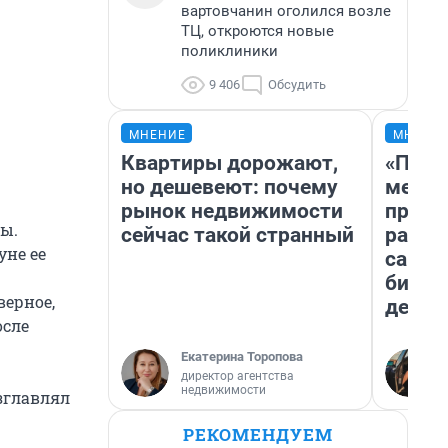
вартовчанин оголился возле
ТЦ, откроются новые
поликлиники
9 406
Обсудить
МНЕНИЕ
МНЕНИ
Квартиры дорожают,
«Поку
но дешевеют: почему
мешке
рынок недвижимости
предп
ы.
сейчас такой странный
расска
уне ее
самом
бизне
верное,
дешев
осле
Екатерина Торопова
директор агентства
недвижимости
зглавлял
РЕКОМЕНДУЕМ