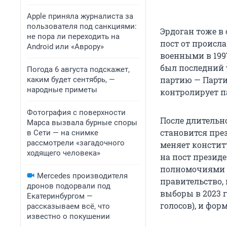
Apple приняла журналиста за
пользователя под санкциями:
Эрдоган тоже в 
не пора ли переходить на
пост от происл
Android или «Аврору»
военными в 1997
был последний 
Погода 6 августа подскажет,
партию — Партию
каким будет сентябрь, —
народные приметы
контролирует п
Фотография с поверхности
После длительно
Марса вызвала бурные споры
становится през
в Сети — на снимке
рассмотрели «загадочного
меняет конститу
ходящего человека»
на пост презид
полномочиями (
Mercedes производителя
правительство,
дронов подорвали под
выборы в 2023 г
Екатеринбургом —
голосов), и фор
рассказываем всё, что
известно о покушении