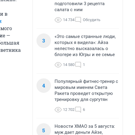
подготовили 3 рецепта
салата с ним
и в
14 734
Обсудить
м
амого
ие —
«Это самые странные люди,
3
 большая
которых я видела»: Айза
нелестно высказалась о
оветника
блогере из Югры и ее семье
14 580
1
Популярный фитнес-тренер с
4
мировым именем Света
Ракета проведет открытую
тренировку для сургутян
12 702
6
Новости ХМАО за 5 августа:
5
муж дает деньги Айзе,