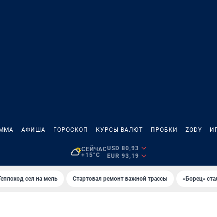
АММА
АФИША
ГОРОСКОП
КУРСЫ ВАЛЮТ
ПРОБКИ
ZODY
И
USD 80,93
СЕЙЧАС
+15°C
EUR 93,19
Теплоход сел на мель
Стартовал ремонт важной трассы
«Борец» ста