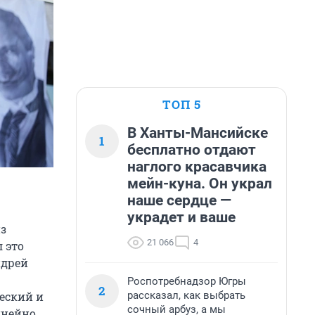
ТОП 5
В Ханты-Мансийске
1
бесплатно отдают
наглого красавчика
мейн-куна. Он украл
наше сердце —
украдет и ваше
из
21 066
4
 это
ндрей
Роспотребнадзор Югры
2
рассказал, как выбрать
еский и
сочный арбуз, а мы
инейно.