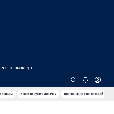
ГРЫ
ПРОМОКОДЫ
л певцом
Хаски покусала девочку
Вартовчанин стал звездой кибер