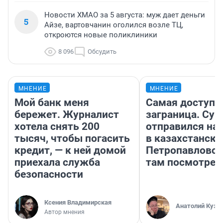
Новости ХМАО за 5 августа: муж дает деньги
5
Айзе, вартовчанин оголился возле ТЦ,
откроются новые поликлиники
8 096
Обсудить
МНЕНИЕ
МНЕНИЕ
Мой банк меня
Самая доступн
бережет. Журналист
заграница. Сур
хотела снять 200
отправился на
тысяч, чтобы погасить
в казахстански
кредит, — к ней домой
Петропавловск
приехала служба
там посмотрет
безопасности
Ксения Владимирская
Анатолий Кузн
Автор мнения