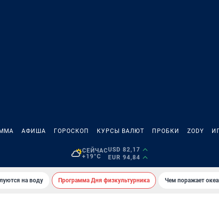
АММА
АФИША
ГОРОСКОП
КУРСЫ ВАЛЮТ
ПРОБКИ
ZODY
И
USD 82,17
СЕЙЧАС
+19°C
EUR 94,84
луются на воду
Программа Дня физкультурника
Чем поражает оке