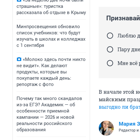
«За неделю две ночи были
страшные»: туристка
рассказала об отдыхе в Крыму
Признавайт
Минпросвещения обновило
список учебников: что будут
Люблю д
изучать в школах и колледжах
с 1 сентября
Пару дне
«Молоко здесь почти никто
Мне всё 
не видит». Как делают
продукты, которые вы
покупаете каждый день:
репортаж с фото
В начале этой 
Почему так много скандалов
майскими пра
из-за ЕГЭ? Академик — об
выгодно ли брат
особенности приемной
кампании — 2026 и новой
реальности российского
Мария З
образования
Редактор и