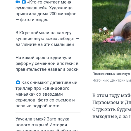
«Кто-то считает меня
сумасшедшей». Художница
приютила дома 200 жирафов
— фото и видео
В Югре поймали на камеру
купание неуклюжих лебедят —
взгляните на этих малышей
На какой срок отодвинули
реформу семейной ипотеки: в
правительстве назвали риски
Полноценных каникул н
Источник: 
Дмитрий Ем
Как снимают детективный
триллер про «свинцового
маньяка» со звездами
В этом году ма
сериалов: фото со съемок и
Первомаем и Дн
первые подробности
Отдыхать будем с
выходные, а за 
Укусила змея? Зато паука
нового открыл! История
арахнолога, который обожает