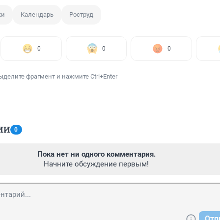
ки
Календарь
Роструд
0
0
0
ыделите фрагмент и нажмите Ctrl+Enter
ИИ
0
Пока нет ни одного комментария.
Начните обсуждение первым!
Отп