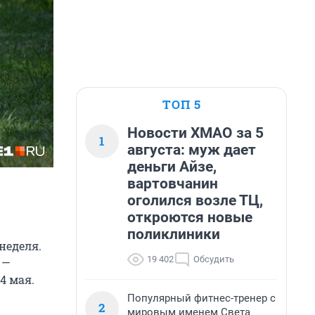
ТОП 5
Новости ХМАО за 5
1
августа: муж дает
деньги Айзе,
вартовчанин
оголился возле ТЦ,
откроются новые
поликлиники
неделя.
19 402
Обсудить
 —
4 мая.
Популярный фитнес-тренер с
2
мировым именем Света