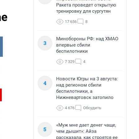
Ракета проведет открытую
тренировку для сургутян
17 656
8
Минобороны РФ: над ХМАО
3
впервые сбили
беспилотники
7 329
4
Новости Югры на 3 августа:
4
над регионом сбили
беспилотники, а
Нижневартовск затопило
4 676
Обсудить
«Муж мне дает денег чаще,
5
чем дышит»: Айза
рассказала, как строятся ее