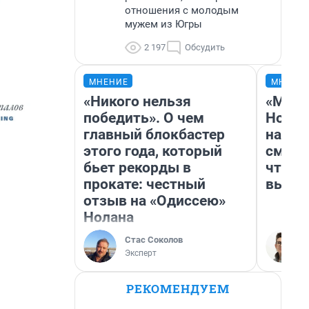
отношения с молодым
мужем из Югры
2 197
Обсудить
МНЕНИЕ
МНЕНИ
«Никого нельзя
«Мы в
победить». О чем
Нолан
главный блокбастер
настр
этого года, который
смотр
бьет рекорды в
чтобы
прокате: честный
выгля
отзыв на «Одиссею»
Нолана
Стас Соколов
Эксперт
РЕКОМЕНДУЕМ