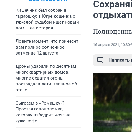
Сохраня
Кишечник был собран в
отдыхать
гармошку: в Югре кошечка с
тяжелой судьбой ищет новый
дом — ее история
Полноценны
Ловите момент: что принесет
16 апреля 2021, 10:30
вам полное солнечное
затмение 12 августа
Написать
Дроны ударили по десяткам
многоквартирных домов,
многие охватил огонь,
пострадали дети: главное об
атаке
Сыграем в «Ромашку»?
Простая головоломка,
которая взбодрит мозг не
хуже кофе