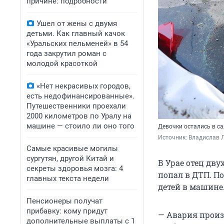
причине: подробности
Ушел от жены с двумя
детьми. Как главный качок
«Уральских пельменей» в 54
года закрутил роман с
молодой красоткой
«Нет некрасивых городов,
есть недофинансированные».
Путешественники проехали
2000 километров по Уралу на
машине — стоило ли оно того
Девочки остались в с
Источник: 
Владислав Л
Самые красивые могилы
сургутян, другой Китай и
В Урае отец дву
секреты здоровья мозга: 4
попал в ДТП. П
главных текста недели
детей в машине.
Пенсионеры получат
прибавку: кому придут
— Авария произ
дополнительные выплаты с 1