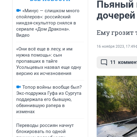
Пьяный 
«Минус — слишком много
дочерей
спойлеров»: российский
ниндзя-скульптор снялся в
сериале «Дом Дракона».
Ему грозит
Видео
16 ноября 2023, 17:49
«Они всё еще в лесу, и им
нужна помощь»: сын
пропавших в тайге
11
коммен
Усольцевых назвал еще одну
версию их исчезновения
Топор войны вообще был?
Экс-подружка Гуфа из Сургута
поддержала его бывшую,
обвинившую рэпера в
изменах
Переводы россиян начнут
блокировать по одной