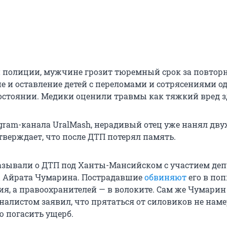
полиции, мужчине грозит тюремный срок за повтор
е и оставление детей с переломами и сотрясениями о
стоянии. Медики оценили травмы как тяжкий вред з
gram-канала UralMash, нерадивый отец уже нанял дву
тверждает, что после ДТП потерял память.
азывали о ДТП под Ханты-Мансийском с участием деп
ы Айрата Чумарина. Пострадавшие
обвиняют
его в по
ия, а правоохранителей — в волоките. Сам же Чумарин
налистом заявил, что прятаться от силовиков не наме
ю погасить ущерб.