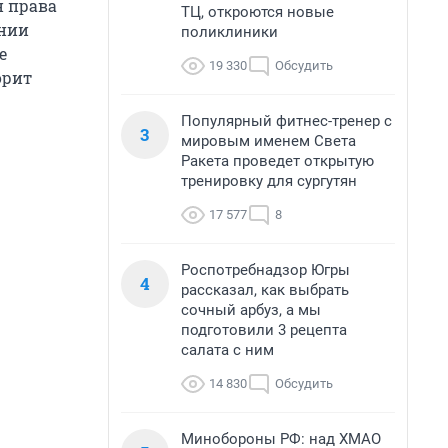
н права
ТЦ, откроются новые
янии
поликлиники
е
19 330
Обсудить
орит
Популярный фитнес-тренер с
3
мировым именем Света
Ракета проведет открытую
тренировку для сургутян
17 577
8
Роспотребнадзор Югры
4
рассказал, как выбрать
сочный арбуз, а мы
подготовили 3 рецепта
салата с ним
14 830
Обсудить
Минобороны РФ: над ХМАО