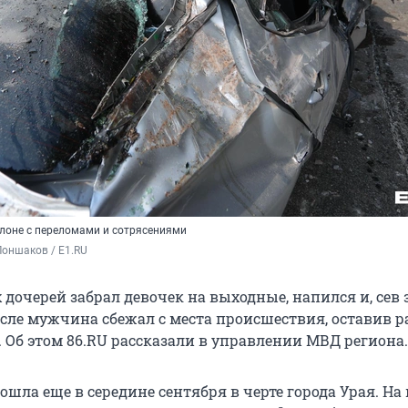
алоне с переломами и сотрясениями
оншаков / E1.RU
х дочерей забрал девочек на выходные, напился и, сев з
осле мужчина сбежал с места происшествия, оставив 
 Об этом 86.RU рассказали в управлении МВД региона.
ошла еще в середине сентября в черте города Урая. Н