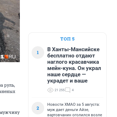
ТОП 5
В Ханты-Мансийске
1
бесплатно отдают
наглого красавчика
мейн-куна. Он украл
наше сердце —
украдет и ваше
а руль,
21 255
4
раненых
Новости ХМАО за 5 августа:
2
муж дает деньги Айзе,
а мужчину
вартовчанин оголился возле