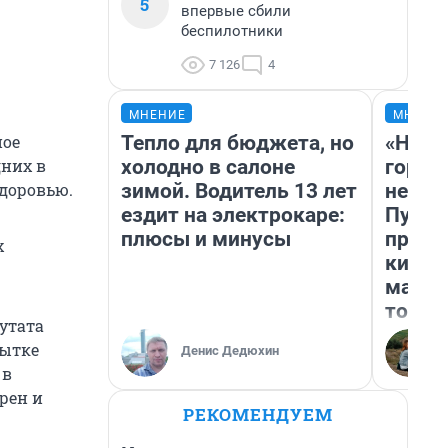
5
впервые сбили
беспилотники
7 126
4
МНЕНИЕ
МНЕНИ
Тепло для бюджета, но
«Нет 
ное
холодно в салоне
городо
дних в
зимой. Водитель 13 лет
недоф
доровью.
ездит на электрокаре:
Путеш
плюсы и минусы
проех
х
килом
машин
того
утата
пытке
Денис Дедюхин
 в
рен и
РЕКОМЕНДУЕМ