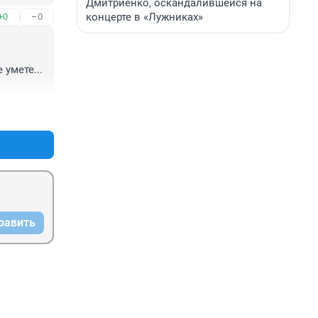
Дмитриенко, оскандалившейся на
концерте в «Лужниках»
+0
–0
умете... 
+0
–0
равить