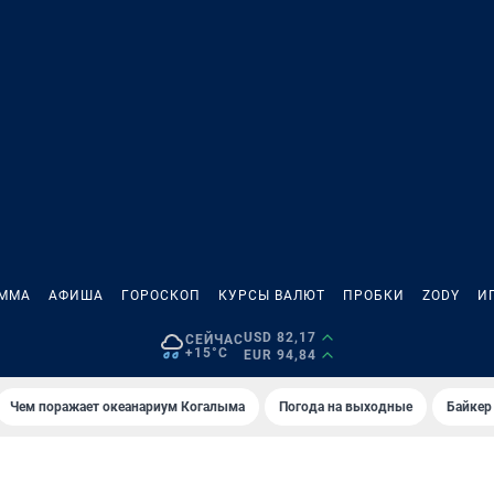
АММА
АФИША
ГОРОСКОП
КУРСЫ ВАЛЮТ
ПРОБКИ
ZODY
И
USD 82,17
СЕЙЧАС
+15°C
EUR 94,84
Чем поражает океанариум Когалыма
Погода на выходные
Байкер