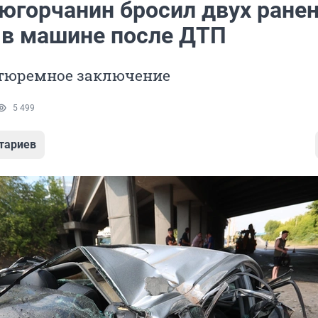
югорчанин бросил двух ране
 в машине после ДТП
 тюремное заключение
5 499
тариев