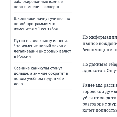
заблокированные южные
порты: мнение эксперта
Школьники начнут учиться по
новой программе: что
изменится с 1 сентября
По информации 
Путин вывел крипту из тени.
пьяное вождени
Что изменит новый закон о
беспомощном со
легализации цифровых валют
в России
По данным Tele
Осенние каникулы станут
адвокатов. Он у
дольше, а зимние сократят в
новом учебном году: в чём
дело
Ранее мы расск
городской дум
уйти от следств
разговоре с жур
хочет полность