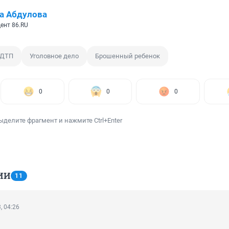
а Абдулова
ент 86.RU
ДТП
Уголовное дело
Брошенный ребенок
0
0
0
ыделите фрагмент и нажмите Ctrl+Enter
ИИ
11
, 04:26