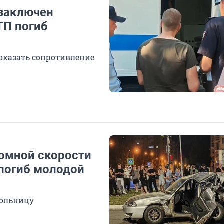
 заключен
ТП погиб
оказать сопротивление
ромной скорости
 погиб молодой
больницу