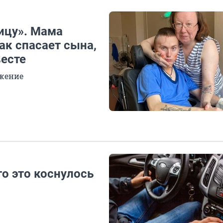
ицу». Мама
ак спасает сына,
весте
ожение
о это коснулось