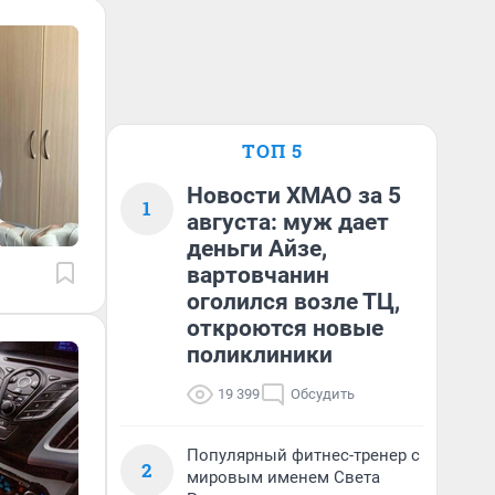
ТОП 5
Новости ХМАО за 5
1
августа: муж дает
деньги Айзе,
вартовчанин
оголился возле ТЦ,
откроются новые
поликлиники
19 399
Обсудить
Популярный фитнес-тренер с
2
мировым именем Света