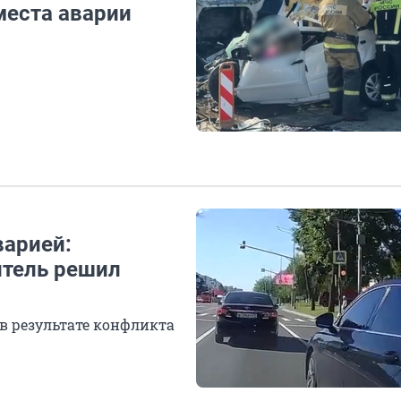
места аварии
варией:
итель решил
в результате конфликта