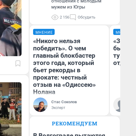
отношения с молодым
мужем из Югры
2 156
Обсудить
МНЕНИЕ
МНЕНИЕ
«Никого нельзя
«За не
победить». О чем
были с
главный блокбастер
турист
этого года, который
отдыхе
бьет рекорды в
прокате: честный
отзыв на «Одиссею»
Нолана
Ал
Стас Соколов
за
Эксперт
ре
РЕКОМЕНДУЕМ
В Волгограде пытаются