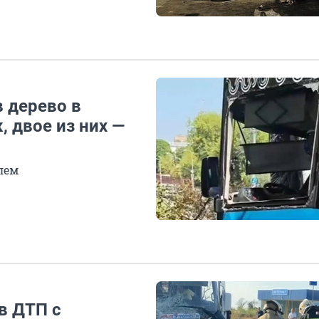
 дерево в
, двое из них —
лем
в ДТП с