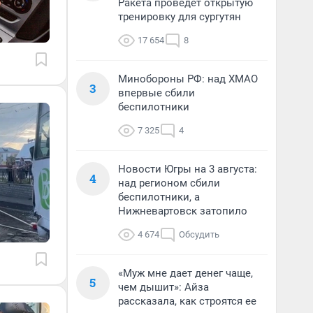
Ракета проведет открытую
тренировку для сургутян
17 654
8
Минобороны РФ: над ХМАО
3
впервые сбили
беспилотники
7 325
4
Новости Югры на 3 августа:
4
над регионом сбили
беспилотники, а
Нижневартовск затопило
4 674
Обсудить
«Муж мне дает денег чаще,
5
чем дышит»: Айза
рассказала, как строятся ее