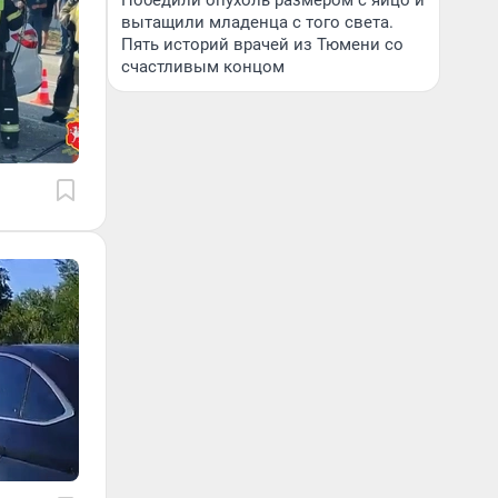
Победили опухоль размером с яйцо и
вытащили младенца с того света.
Пять историй врачей из Тюмени со
счастливым концом