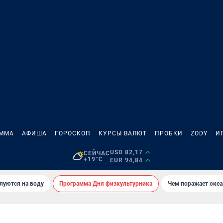
АММА
АФИША
ГОРОСКОП
КУРСЫ ВАЛЮТ
ПРОБКИ
ZODY
И
USD 82,17
СЕЙЧАС
+19°C
EUR 94,84
луются на воду
Программа Дня физкультурника
Чем поражает оке