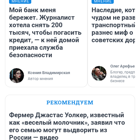
МНЕНИЕ
МНЕНИЕ
Мой банк меня
Наследие, кото
бережет. Журналист
чудом не разва
хотела снять 200
транспортный 
тысяч, чтобы погасить
разнес миф о 
кредит, — к ней домой
советских доро
приехала служба
безопасности
Олег Арефьев
Блогер, предпри
Ксения Владимирская
владелец в тра
Автор мнения
бизнесе
РЕКОМЕНДУЕМ
Фермер Джастас Уолкер, известный
как «веселый молочник», заявил что
его семью могут выдворить из
России — видео