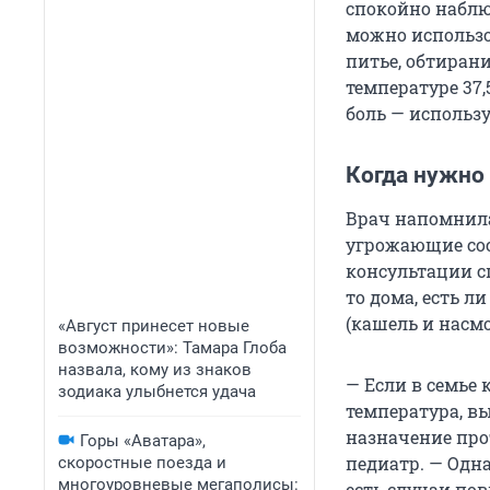
спокойно наблюд
можно использо
питье, обтиран
температуре 37
боль — исполь
Когда нужно
Врач напомнила
угрожающие сос
консультации с
то дома, есть л
(кашель и насмо
«Август принесет новые
возможности»: Тамара Глоба
назвала, кому из знаков
— Если в семье 
зодиака улыбнется удача
температура, вы
назначение про
Горы «Аватара»,
педиатр. — Одн
скоростные поезда и
многоуровневые мегаполисы:
есть случаи по