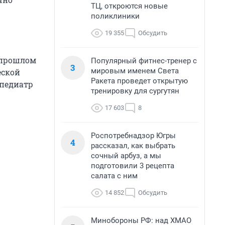
ТЦ, откроются новые
поликлиники
19 355
Обсудить
 прошлом
Популярный фитнес-тренер с
3
мировым именем Света
еской
Ракета проведет открытую
 педиатр
тренировку для сургутян
17 603
8
Роспотребнадзор Югры
4
рассказал, как выбрать
сочный арбуз, а мы
подготовили 3 рецепта
салата с ним
14 852
Обсудить
Минобороны РФ: над ХМАО