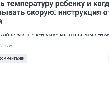
ь температуру ребенку и ког
зывать скорую: инструкция о
а
ь облегчить состояние малыша самостоя
1 056
 комментарий