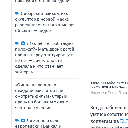
накануне его дня рождения
Сибирский Бэнкси: как
скульптор в черной маске
развешивает загадочные арт-
объекты — видео
«Как тебя в гроб такую
положат?» Мать двоих детей
набила первую татуировку в
50 лет — зачем она это
сделала и что отвечает
хейтерам
Вылечить ребенка — за
«Финал не совпал с
грамотной инструкции
ожиданиями»: стоит ли
Источник: 
Елена Латы
смотреть фильм «Старый
орел» на большом экране —
Когда заболева
честная рецензия
умные советы и
Лимонные сады,
коллегам из
E1.
европейский Байкал и
ребенка и облег