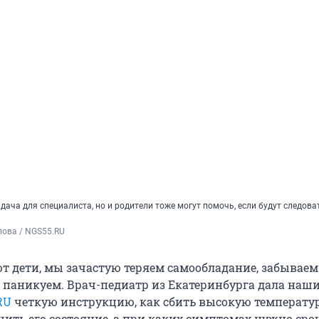
дача для специалиста, но и родители тоже могут помочь, если будут следова
пова / NGS55.RU
ют дети, мы зачастую теряем самообладание, забываем
 паникуем. Врач-педиатр из Екатеринбурга дала наш
RU
четкую инструкцию, как сбить высокую температур
чить его состояние, а при каких симптомах нужно сро