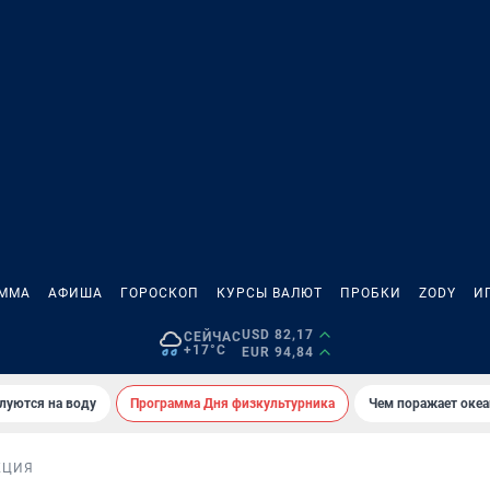
АММА
АФИША
ГОРОСКОП
КУРСЫ ВАЛЮТ
ПРОБКИ
ZODY
И
USD 82,17
СЕЙЧАС
+17°C
EUR 94,84
луются на воду
Программа Дня физкультурника
Чем поражает оке
КЦИЯ