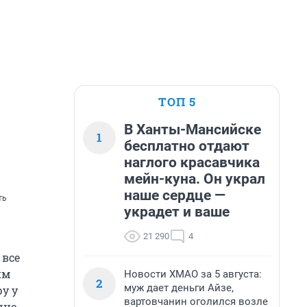
ТОП 5
В Ханты-Мансийске
1
бесплатно отдают
наглого красавчика
мейн-куна. Он украл
наше сердце —
ть
украдет и ваше
21 290
4
 все
им
Новости ХМАО за 5 августа:
2
муж дает деньги Айзе,
у у
вартовчанин оголился возле
чно