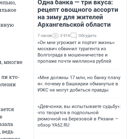
Одна банка — три вкуса:
ельно,
рецепт овощного ассорти
ильное
на зиму для жителей
Архангельской области
ловную
7 часов
3 914
Обсудить
«Он мне угрожает и портит жизнь»:
москвич обвинил турагента из
Волгограда в мошенничестве и
пропаже почти миллиона рублей
, многие
 ли кто-
«Мне должны 17 млн, но банку плачу
я»: почему в Башкирии обманутые в
олезни
ИЖС не могут добиться правды
«Девчонки, вы испытываете судьбу»:
шается
что творится в подпольной
е
рюмочной на Березовой в Рязани —
азала
обзор YA62.RU
 ведь
ледствие