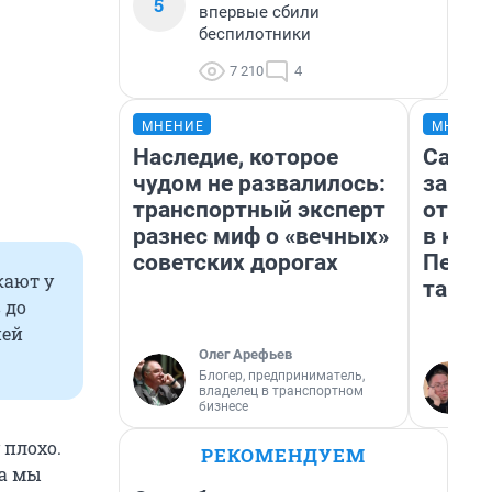
5
впервые сбили
беспилотники
7 210
4
МНЕНИЕ
МНЕНИ
Наследие, которое
Самая
чудом не развалилось:
загра
транспортный эксперт
отпра
разнес миф о «вечных»
в каз
советских дорогах
Петро
кают у
там п
 до
ией
Олег Арефьев
Блогер, предприниматель,
владелец в транспортном
бизнесе
 плохо.
РЕКОМЕНДУЕМ
да мы