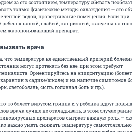
аем за его состоянием, температуру сбивать необязат
вать только физические методы охлаждения — это об
ие теплой водой, проветривание помещения. Если при
,5 ребенок вялый, слабый, капризный, жалуется на го
зуем жаропонижающий препарат.
 вызвать врача
, что температура не единственный критерий болезни
тояния могут протекать без нее, при этом требуют
пециалиста. Ориентируйтесь на эпидситуацию (болеет
и карантин в садике/школе) и на наличие симптомов б
рк, светобоязнь, сыпь, головная боль и пр.).
кто-то болеет вирусом гриппа и у ребенка вдруг повы
зов врача лучше не откладывать, в этом случае ранне
тивовирусных препаратов сыграет важную роль, — ск
ако важно уметь снижать температуру самостоятельно,
вышения температуры при прорезывании зубов, как с