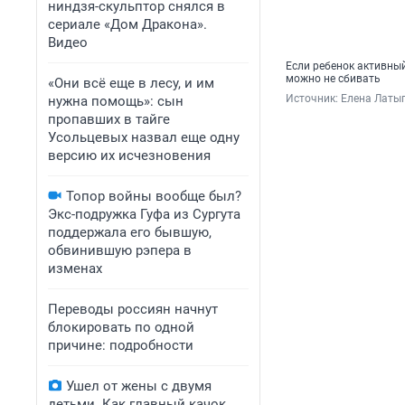
ниндзя-скульптор снялся в
сериале «Дом Дракона».
Видео
Если ребенок активный
можно не сбивать
«Они всё еще в лесу, и им
Источник: 
Елена Латы
нужна помощь»: сын
пропавших в тайге
Усольцевых назвал еще одну
версию их исчезновения
Топор войны вообще был?
Экс-подружка Гуфа из Сургута
поддержала его бывшую,
обвинившую рэпера в
изменах
Переводы россиян начнут
блокировать по одной
причине: подробности
Ушел от жены с двумя
детьми. Как главный качок