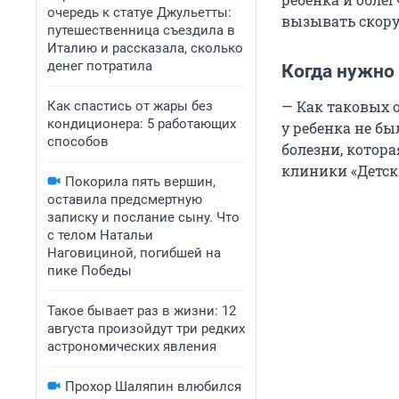
очередь к статуе Джульетты:
вызывать скор
путешественница съездила в
Италию и рассказала, сколько
денег потратила
Когда нужно
— Как таковых 
Как спастись от жары без
кондиционера: 5 работающих
у ребенка не б
способов
болезни, котор
клиники «Детск
Покорила пять вершин,
оставила предсмертную
записку и послание сыну. Что
с телом Натальи
Наговициной, погибшей на
пике Победы
Такое бывает раз в жизни: 12
августа произойдут три редких
астрономических явления
Прохор Шаляпин влюбился