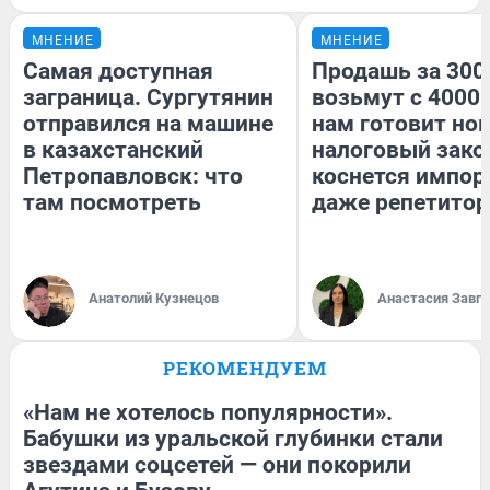
МНЕНИЕ
МНЕНИЕ
Самая доступная
Продашь за 3000
заграница. Сургутянин
возьмут с 4000.
отправился на машине
нам готовит но
в казахстанский
налоговый зако
Петропавловск: что
коснется импор
там посмотреть
даже репетитор
Анатолий Кузнецов
Анастасия Завг
РЕКОМЕНДУЕМ
«Нам не хотелось популярности».
Бабушки из уральской глубинки стали
звездами соцсетей — они покорили