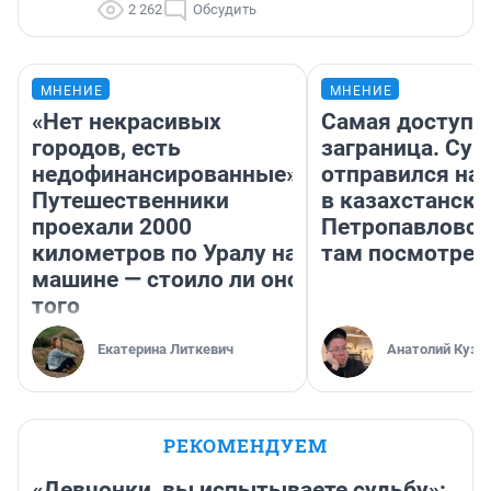
2 262
Обсудить
МНЕНИЕ
МНЕНИЕ
«Нет некрасивых
Самая доступн
городов, есть
заграница. Сур
недофинансированные».
отправился на
Путешественники
в казахстански
проехали 2000
Петропавловск
километров по Уралу на
там посмотрет
машине — стоило ли оно
того
Екатерина Литкевич
Анатолий Кузн
РЕКОМЕНДУЕМ
«Девчонки, вы испытываете судьбу»: