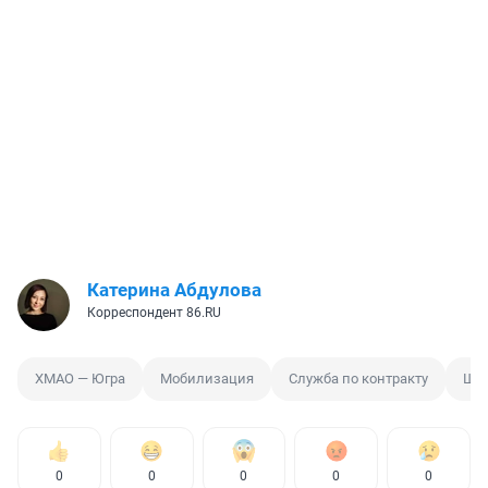
Катерина Абдулова
Корреспондент 86.RU
ХМАО — Югра
Мобилизация
Служба по контракту
Шк
0
0
0
0
0