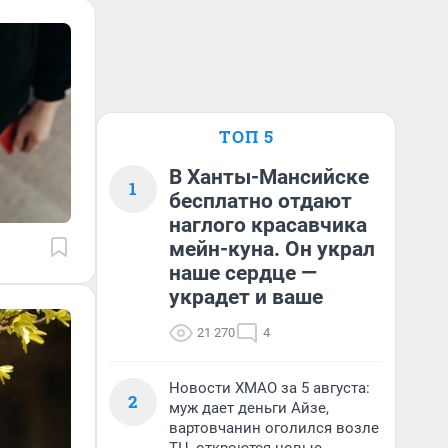
ТОП 5
В Ханты-Мансийске
1
бесплатно отдают
наглого красавчика
мейн-куна. Он украл
наше сердце —
украдет и ваше
21 270
4
Новости ХМАО за 5 августа:
2
муж дает деньги Айзе,
вартовчанин оголился возле