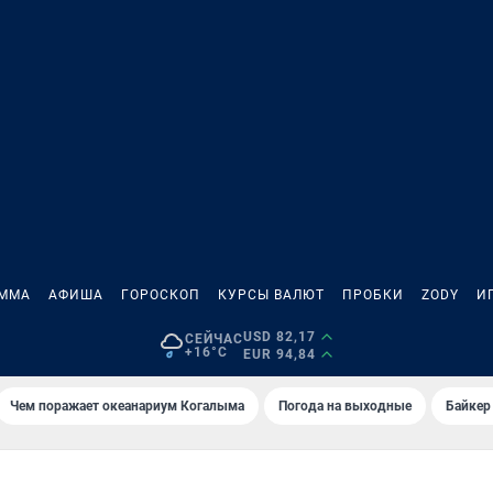
АММА
АФИША
ГОРОСКОП
КУРСЫ ВАЛЮТ
ПРОБКИ
ZODY
И
USD 82,17
СЕЙЧАС
+16°C
EUR 94,84
Чем поражает океанариум Когалыма
Погода на выходные
Байкер