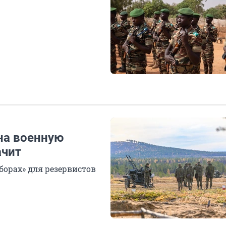
на военную
ачит
борах» для резервистов