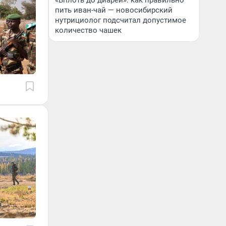
«Вплоть до диареи»: как правильно
пить иван-чай — новосибирский
нутрициолог подсчитал допустимое
количество чашек