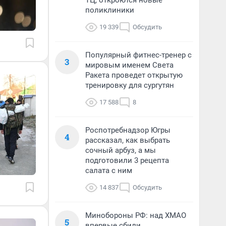
ТЦ, откроются новые
поликлиники
19 339
Обсудить
Популярный фитнес-тренер с
3
мировым именем Света
Ракета проведет открытую
тренировку для сургутян
17 588
8
Роспотребнадзор Югры
4
рассказал, как выбрать
сочный арбуз, а мы
подготовили 3 рецепта
салата с ним
14 837
Обсудить
Минобороны РФ: над ХМАО
5
впервые сбили