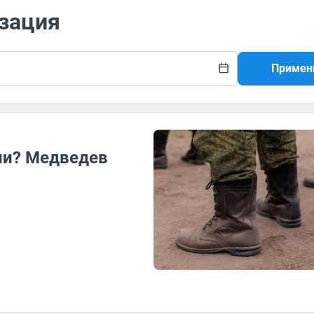
изация
Примен
ии? Медведев