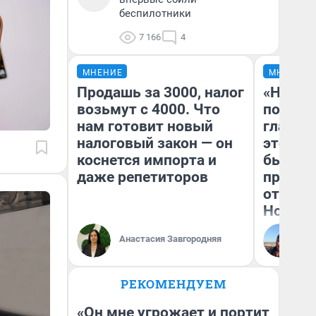
беспилотники
7 166
4
МНЕНИЕ
МНЕНИЕ
Продашь за 3000, налог
«Никог
возьмут с 4000. Что
победи
нам готовит новый
главны
налоговый закон — он
этого г
коснется импорта и
бьет р
даже репетиторов
прокат
отзыв 
Нолана
Ст
Анастасия Завгородняя
Эк
РЕКОМЕНДУЕМ
«Он мне угрожает и портит