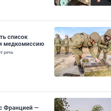
ть список
ти медкомиссию
т речь
 с Францией —