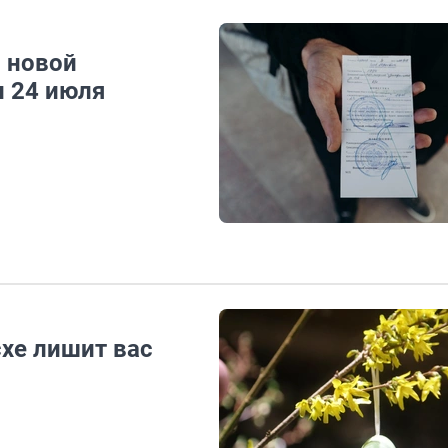
о новой
и 24 июля
хе лишит вас