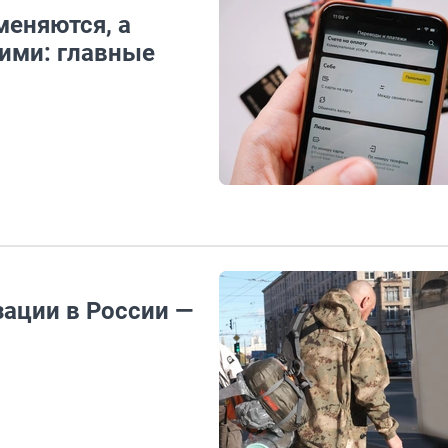
еняются, а
ними: главные
ации в России —