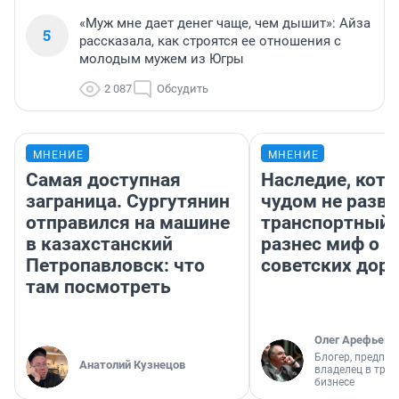
«Муж мне дает денег чаще, чем дышит»: Айза
5
рассказала, как строятся ее отношения с
молодым мужем из Югры
2 087
Обсудить
МНЕНИЕ
МНЕНИЕ
Самая доступная
Наследие, кото
заграница. Сургутянин
чудом не разва
отправился на машине
транспортный 
в казахстанский
разнес миф о 
Петропавловск: что
советских доро
там посмотреть
Олег Арефьев
Блогер, предпри
Анатолий Кузнецов
владелец в тра
бизнесе