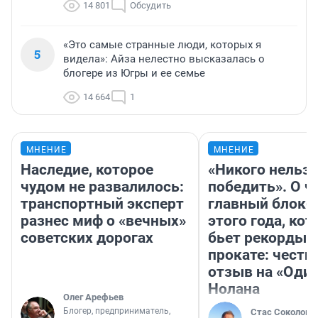
14 801
Обсудить
«Это самые странные люди, которых я
5
видела»: Айза нелестно высказалась о
блогере из Югры и ее семье
14 664
1
МНЕНИЕ
МНЕНИЕ
Наследие, которое
«Никого нельз
чудом не развалилось:
победить». О ч
транспортный эксперт
главный блокб
разнес миф о «вечных»
этого года, ко
советских дорогах
бьет рекорды 
прокате: честн
отзыв на «Оди
Нолана
Олег Арефьев
Блогер, предприниматель,
Стас Соколов