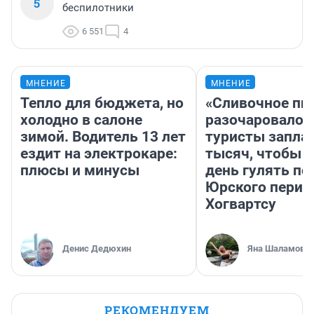
5
беспилотники
6 551
4
МНЕНИЕ
МНЕНИЕ
Тепло для бюджета, но
«Сливочное пи
холодно в салоне
разочаровало»
зимой. Водитель 13 лет
туристы запла
ездит на электрокаре:
тысяч, чтобы 
плюсы и минусы
день гулять по
Юрского перио
Хогвартсу
Денис Дедюхин
Яна Шаламова
РЕКОМЕНДУЕМ