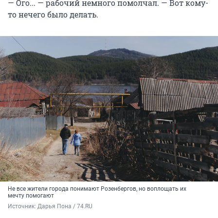
— Ого... — рабочий немного помолчал. — Вот кому-
то нечего было делать.
Не все жители города понимают Розенбергов, но воплощать их
мечту помогают
Источник: 
Дарья Пона / 74.RU