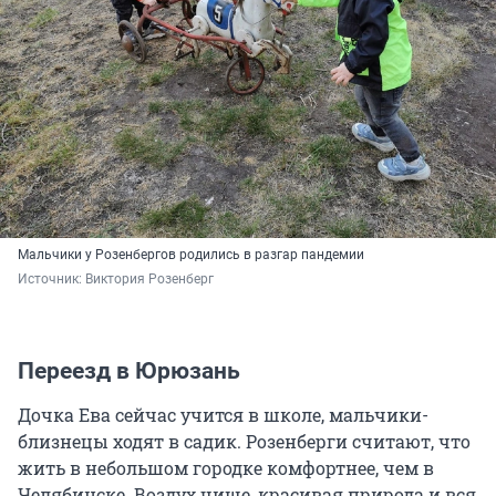
Мальчики у Розенбергов родились в разгар пандемии
Источник: 
Виктория Розенберг
Переезд в Юрюзань
Дочка Ева сейчас учится в школе, мальчики-
близнецы ходят в садик. Розенберги считают, что
жить в небольшом городке комфортнее, чем в
Челябинске. Воздух чище, красивая природа и вся