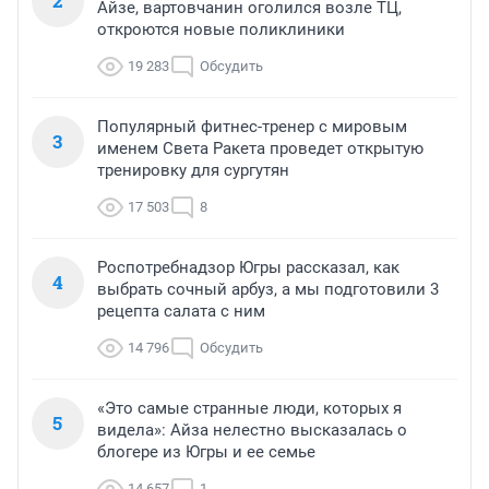
2
Айзе, вартовчанин оголился возле ТЦ,
откроются новые поликлиники
19 283
Обсудить
Популярный фитнес-тренер с мировым
3
именем Света Ракета проведет открытую
тренировку для сургутян
17 503
8
Роспотребнадзор Югры рассказал, как
4
выбрать сочный арбуз, а мы подготовили 3
рецепта салата с ним
14 796
Обсудить
«Это самые странные люди, которых я
5
видела»: Айза нелестно высказалась о
блогере из Югры и ее семье
14 657
1