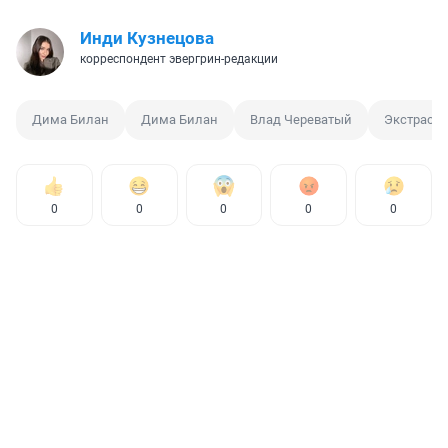
Инди Кузнецова
корреспондент эвергрин-редакции
Дима Билан
Дима Билан
Влад Череватый
Экстрасе
0
0
0
0
0