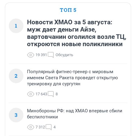
ТОП 5
Новости ХМАО за 5 августа:
1
муж дает деньги Айзе,
вартовчанин оголился возле ТЦ,
откроются новые поликлиники
19 391
Обсудить
Популярный фитнес-тренер с мировым
2
именем Света Ракета проведет открытую
тренировку для сургутян
17 643
8
Минобороны РФ: над ХМАО впервые сбили
3
беспилотники
7 312
4