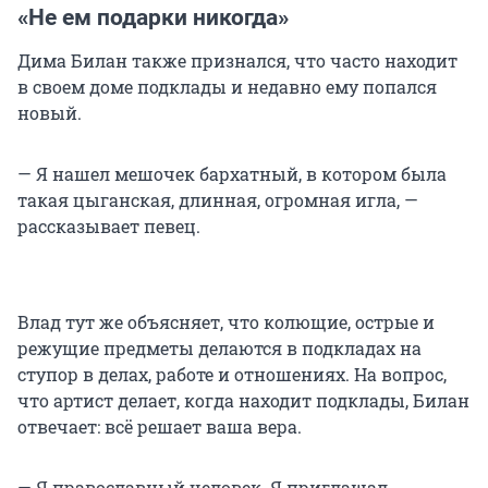
«Не ем подарки никогда»
даже в ней нет исторической энергетики), Влад
Череватый советует ставить зеркало при входе,
Дима Билан также признался, что часто находит
чтобы покупатели могли себя видеть.
в своем доме подклады и недавно ему попался
новый.
— Они заходят, видят себя, первое, что делают,
начинают как-то себя приводить в порядок,
— Я нашел мешочек бархатный, в котором была
какие-то такие рефлексы, движения. Если мы
такая цыганская, длинная, огромная игла, —
говорим прямо о реальной магии, о том, чтобы
рассказывает певец.
продать быстро недвижимость, как раз это
работает, — делится советом маг-риелтор.
Влад тут же объясняет, что колющие, острые и
режущие предметы делаются в подкладах на
ступор в делах, работе и отношениях. На вопрос,
что артист делает, когда находит подклады, Билан
отвечает: всё решает ваша вера.
— Я православный человек. Я приглашал