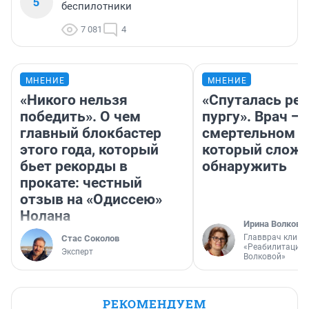
5
беспилотники
7 081
4
МНЕНИЕ
МНЕНИЕ
«Никого нельзя
«Спуталась реч
победить». О чем
пургу». Врач — 
главный блокбастер
смертельном д
этого года, который
который слож
бьет рекорды в
обнаружить
прокате: честный
отзыв на «Одиссею»
Нолана
Ирина Волкова
Главврач клини
Стас Соколов
«Реабилитация 
Эксперт
Волковой»
РЕКОМЕНДУЕМ