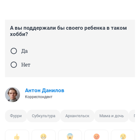
А вы поддержали бы своего ребенка в таком
хобби?
Да
Нет
Антон Данилов
Корреспондент
Фурри
Субкультура
Архангельск
Мама и дочь
По