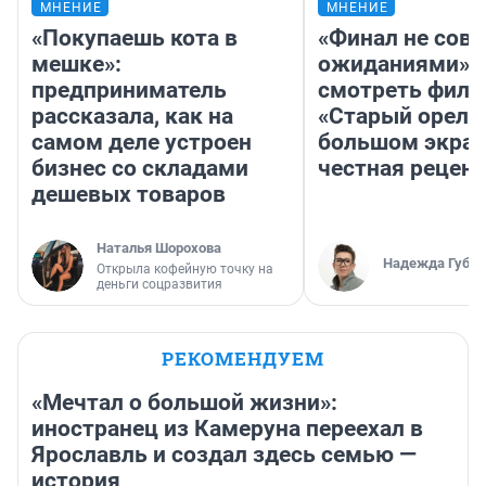
МНЕНИЕ
МНЕНИЕ
«Покупаешь кота в
«Финал не совп
мешке»:
ожиданиями»: 
предприниматель
смотреть фил
рассказала, как на
«Старый орел» 
самом деле устроен
большом экран
бизнес со складами
честная рецен
дешевых товаров
Наталья Шорохова
Надежда Губар
Открыла кофейную точку на
деньги соцразвития
РЕКОМЕНДУЕМ
«Мечтал о большой жизни»:
иностранец из Камеруна переехал в
Ярославль и создал здесь семью —
история