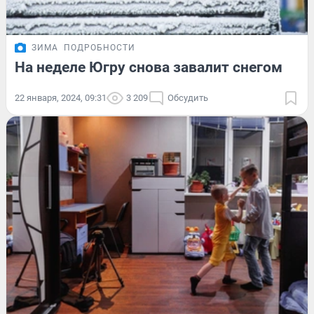
ЗИМА
ПОДРОБНОСТИ
На неделе Югру снова завалит снегом
22 января, 2024, 09:31
3 209
Обсудить