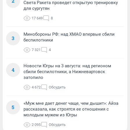
2
Света Ракета проведет открытую тренировку
для сургутян
17 649
8
Минобороны РФ: над ХМАО впервые сбили
3
беспилотники
7 321
4
Новости Югры на 3 августа: над регионом
4
сбили беспилотники, а Нижневартовск
затопило
4 672
Обсудить
«Муж мне дает денег чаще, чем дышит»: Айза
5
рассказала, как строятся ее отношения с
молодым мужем из Югры
2 095
Обсудить