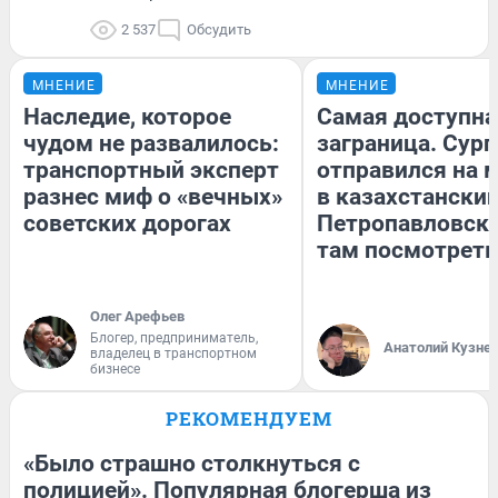
2 537
Обсудить
МНЕНИЕ
МНЕНИЕ
Наследие, которое
Самая доступна
чудом не развалилось:
заграница. Сур
транспортный эксперт
отправился на 
разнес миф о «вечных»
в казахстански
советских дорогах
Петропавловск:
там посмотреть
Олег Арефьев
Блогер, предприниматель,
Анатолий Кузне
владелец в транспортном
бизнесе
РЕКОМЕНДУЕМ
«Было страшно столкнуться с
полицией». Популярная блогерша из