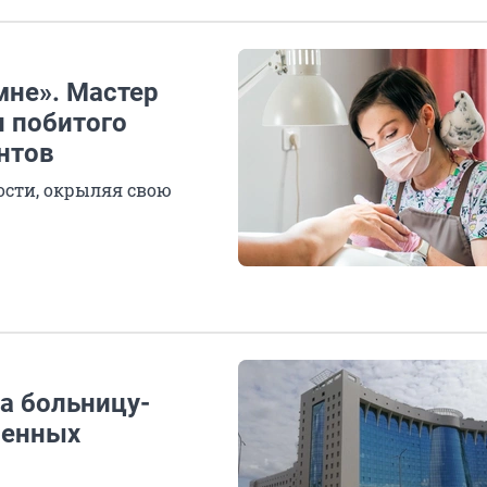
мне». Мастер
н побитого
нтов
ости, окрыляя свою
а больницу-
венных