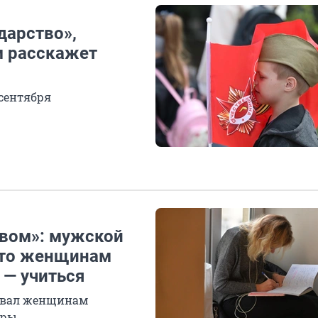
дарство»,
ём расскажет
сентября
твом»: мужской
 что женщинам
 — учиться
овал женщинам
еры