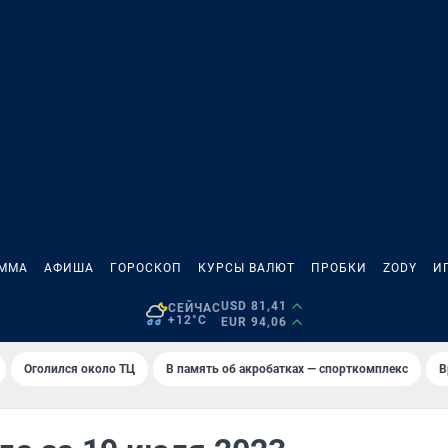
АММА
АФИША
ГОРОСКОП
КУРСЫ ВАЛЮТ
ПРОБКИ
ZODY
И
USD 81,41
СЕЙЧАС
+12°C
EUR 94,06
Оголился около ТЦ
В память об акробатках — спорткомплекс
В