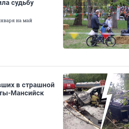
ила судьбу
января на май
вших в страшной
нты-Мансийск