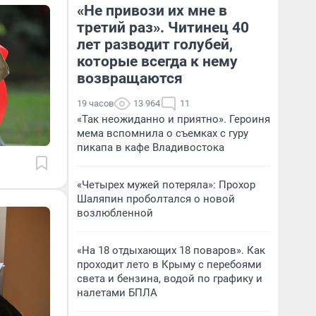
«Не привози их мне в
третий раз». Читинец 40
лет разводит голубей,
которые всегда к нему
возвращаются
19 часов
13 964
11
«Так неожиданно и приятно». Героиня
мема вспомнила о съемках с гуру
пикапа в кафе Владивостока
«Четырех мужей потеряла»: Прохор
Шаляпин проболтался о новой
возлюбленной
«На 18 отдыхающих 18 поваров». Как
проходит лето в Крыму с перебоями
света и бензина, водой по графику и
налетами БПЛА