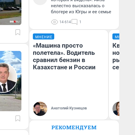
нелестно высказалась о
блогере из Югры и ее семье
14 614
1
МНЕНИЕ
МНЕНИЕ
«Машина просто
Кварти
полетела». Водитель
но деш
сравнил бензин в
рынок 
Казахстане и России
сейчас
Ек
Анатолий Кузнецов
ди
не
РЕКОМЕНДУЕМ