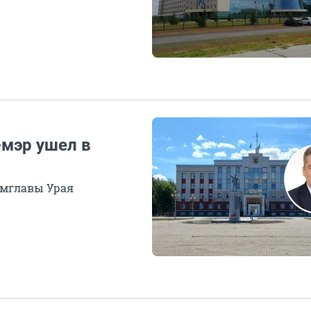
-мэр ушел в
амглавы Урая