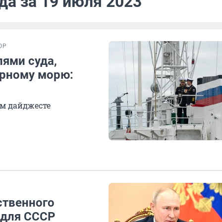
да за 19 июля 2023
ОР
ями суда,
ерному морю:
ом дайджесте
ственного
 для СССР