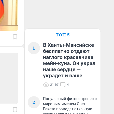
ТОП 5
В Ханты-Мансийске
1
бесплатно отдают
наглого красавчика
мейн-куна. Он украл
наше сердце —
украдет и ваше
21 101
4
Популярный фитнес-тренер с
2
мировым именем Света
Ракета проведет открытую