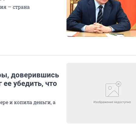
ия — страна
ры, доверившись
ее убедить, что
ере и копила деньги, а