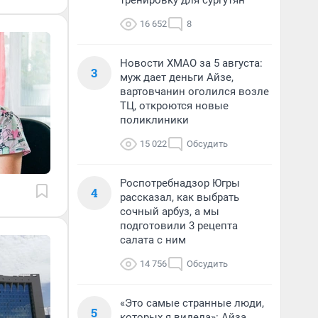
тренировку для сургутян
16 652
8
Новости ХМАО за 5 августа:
3
муж дает деньги Айзе,
вартовчанин оголился возле
ТЦ, откроются новые
поликлиники
15 022
Обсудить
Роспотребнадзор Югры
4
рассказал, как выбрать
сочный арбуз, а мы
подготовили 3 рецепта
салата с ним
14 756
Обсудить
«Это самые странные люди,
5
которых я видела»: Айза