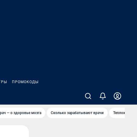
ГРЫ
ПРОМОКОДЫ
рач — о здоровье мозга
Сколько зарабатывают врачи
Теплоход сел