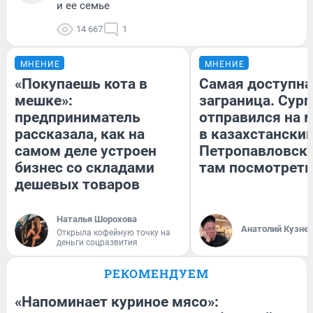
и ее семье
14 667
1
МНЕНИЕ
МНЕНИЕ
«Покупаешь кота в
Самая доступна
мешке»:
заграница. Сур
предприниматель
отправился на 
рассказала, как на
в казахстански
самом деле устроен
Петропавловск:
бизнес со складами
там посмотреть
дешевых товаров
Наталья Шорохова
Анатолий Кузне
Открыла кофейную точку на
деньги соцразвития
РЕКОМЕНДУЕМ
«Напоминает куриное мясо»: