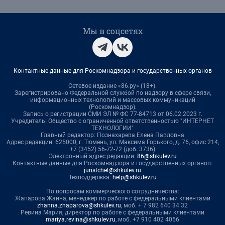
Мы в соцсетях
Контактные данные для Роскомнадзора и государственных органов
Сетевое издание «86.ру» (18+).
Зарегистрировано Федеральной службой по надзору в сфере связи,
информационных технологий и массовых коммуникаций
(Роскомнадзор).
Запись о регистрации СМИ ЭЛ № ФС 77-84713 от 06.02.2023 г.
Учредитель: Общество с ограниченной ответственностью "ИНТЕРНЕТ
ТЕХНОЛОГИИ"
Главный редактор: Познахарева Елена Павловна
Адрес редакции: 625000, г. Тюмень, ул. Максима Горького, д. 76, офис 214,
+7 (3452) 56-72-72 (доб. 3736)
Электронный адрес редакции:
86@shkulev.ru
Контактные данные для Роскомнадзора и государственных органов:
juristchel@shkulev.ru
Техподдержка:
help@shkulev.ru
По вопросам коммерческого сотрудничества:
Жапарова Жанна, менеджер по работе с федеральными клиентами
zhanna.zhaparova@shkulev.ru
, моб. + 7 982 640 34 32
Ревина Мария, директор по работе с федеральными клиентами
mariya.revina@shkulev.ru
, моб. +7 910 402 4056