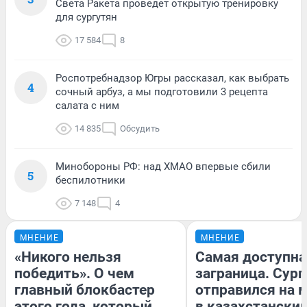
Света Ракета проведет открытую тренировку
для сургутян
17 584
8
Роспотребнадзор Югры рассказал, как выбрать
4
сочный арбуз, а мы подготовили 3 рецепта
салата с ним
14 835
Обсудить
Минобороны РФ: над ХМАО впервые сбили
5
беспилотники
7 148
4
МНЕНИЕ
МНЕНИЕ
«Никого нельзя
Самая доступна
победить». О чем
заграница. Сур
главный блокбастер
отправился на 
этого года, который
в казахстански