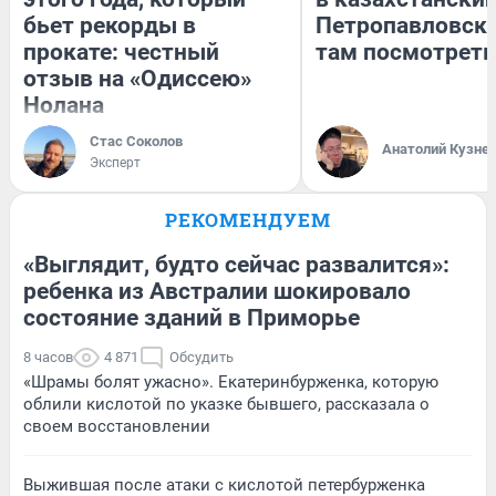
бьет рекорды в
Петропавловск:
прокате: честный
там посмотреть
отзыв на «Одиссею»
Нолана
Стас Соколов
Анатолий Кузне
Эксперт
РЕКОМЕНДУЕМ
«Выглядит, будто сейчас развалится»:
ребенка из Австралии шокировало
состояние зданий в Приморье
8 часов
4 871
Обсудить
«Шрамы болят ужасно». Екатеринбурженка, которую
облили кислотой по указке бывшего, рассказала о
своем восстановлении
Выжившая после атаки с кислотой петербурженка