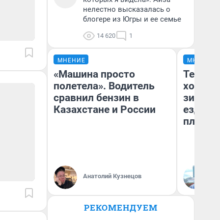
нелестно высказалась о
блогере из Югры и ее семье
14 620
1
МНЕНИЕ
МНЕНИЕ
«Машина просто
Тепло 
полетела». Водитель
холодн
сравнил бензин в
зимой.
Казахстане и России
ездит н
плюсы 
Анатолий Кузнецов
Д
РЕКОМЕНДУЕМ