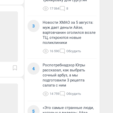
тренировку для сургутян
17 064
8
Новости ХМАО за 5 августа:
3
муж дает деньги Айзе,
вартовчанин оголился возле
ТЦ, откроются новые
поликлиники
16 590
Обсудить
Роспотребнадзор Югры
4
рассказал, как выбрать
сочный арбуз, а мы
подготовили 3 рецепта
салата с ним
14 759
Обсудить
«Это самые странные люди,
5
которых я видела»: Айза