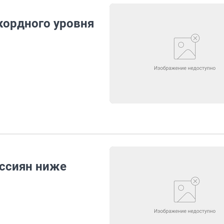
кордного уровня
оссиян ниже