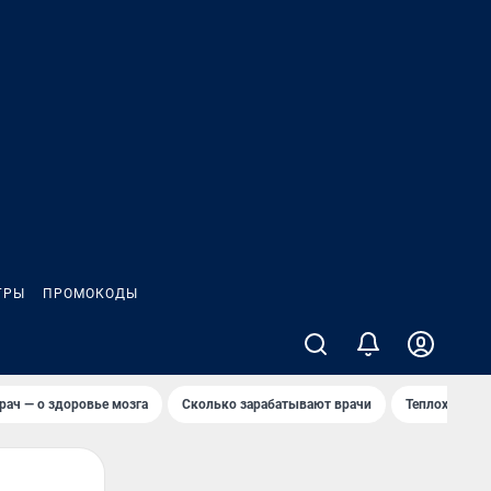
ГРЫ
ПРОМОКОДЫ
рач — о здоровье мозга
Сколько зарабатывают врачи
Теплоход сел