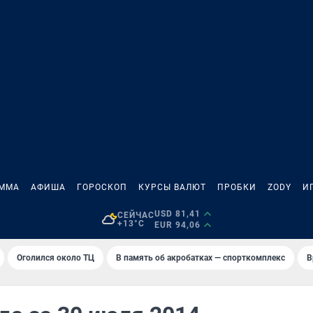
АММА
АФИША
ГОРОСКОП
КУРСЫ ВАЛЮТ
ПРОБКИ
ZODY
И
USD 81,41
СЕЙЧАС
+13°C
EUR 94,06
Оголился около ТЦ
В память об акробатках — спорткомплекс
В