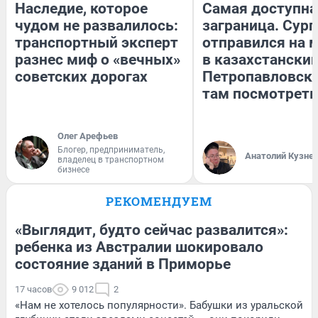
Наследие, которое
Самая доступна
чудом не развалилось:
заграница. Сур
транспортный эксперт
отправился на 
разнес миф о «вечных»
в казахстански
советских дорогах
Петропавловск:
там посмотреть
Олег Арефьев
Блогер, предприниматель,
Анатолий Кузне
владелец в транспортном
бизнесе
РЕКОМЕНДУЕМ
«Выглядит, будто сейчас развалится»:
ребенка из Австралии шокировало
состояние зданий в Приморье
17 часов
9 012
2
«Нам не хотелось популярности». Бабушки из уральской