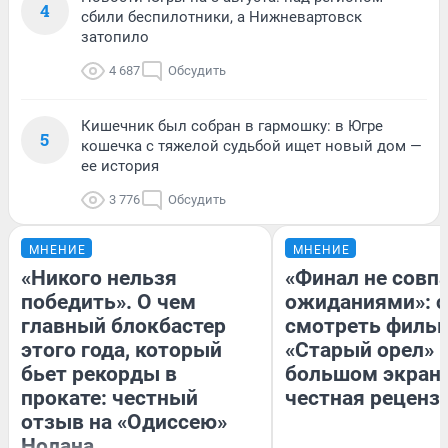
4
сбили беспилотники, а Нижневартовск
затопило
4 687
Обсудить
Кишечник был собран в гармошку: в Югре
5
кошечка с тяжелой судьбой ищет новый дом —
ее история
3 776
Обсудить
МНЕНИЕ
МНЕНИЕ
«Никого нельзя
«Финал не совпа
победить». О чем
ожиданиями»: с
главный блокбастер
смотреть филь
этого года, который
«Старый орел» 
бьет рекорды в
большом экран
прокате: честный
честная реценз
отзыв на «Одиссею»
Нолана