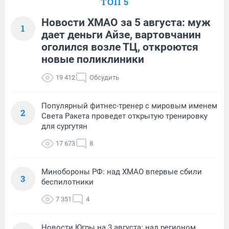
ТОП 5
Новости ХМАО за 5 августа: муж
1
дает деньги Айзе, вартовчанин
оголился возле ТЦ, откроются
новые поликлиники
19 412
Обсудить
Популярный фитнес-тренер с мировым именем
2
Света Ракета проведет открытую тренировку
для сургутян
17 673
8
Минобороны РФ: над ХМАО впервые сбили
3
беспилотники
7 351
4
Новости Югры на 3 августа: над регионом