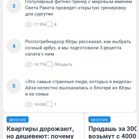
Популярный фитнес-тренер с мировым именем
3
Света Ракета проведет открытую тренировку
для сургутян
17 354
8
Роспотребнадзор Югры рассказал, как выбрать
4
сочный арбуз, а мы подготовили 3 рецепта
салата с ним
14 774
Обсудить
«Это самые странные люди, которых я видела»:
5
Айза нелестно высказалась о блогере из Югры
и ее семье
14 638
1
МНЕНИЕ
МНЕНИЕ
Квартиры дорожают,
Продашь за 3000
но дешевеют: почему
возьмут с 4000.