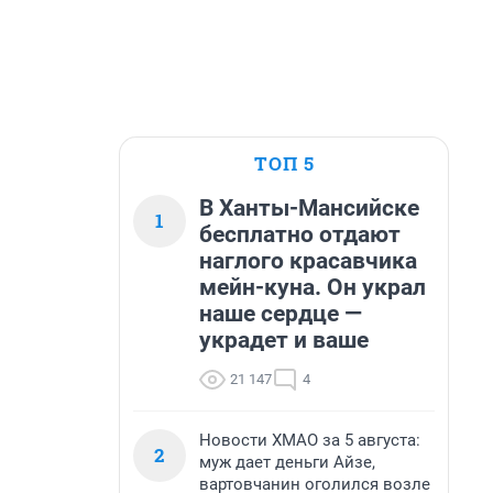
ТОП 5
В Ханты-Мансийске
1
бесплатно отдают
наглого красавчика
мейн-куна. Он украл
наше сердце —
украдет и ваше
21 147
4
Новости ХМАО за 5 августа:
2
муж дает деньги Айзе,
вартовчанин оголился возле