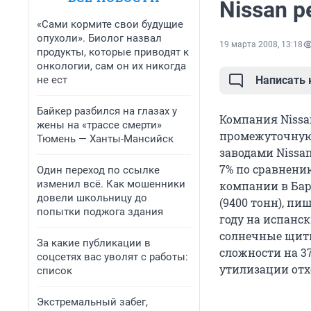
Nissan 
«Сами кормите свои будущие
опухоли». Биолог назвал
19 марта 2008, 13:18
продукты, которые приводят к
онкологии, сам он их никогда
не ест
Написать
Байкер разбился на глазах у
Компания Nissa
жены на «трассе смерти»
промежуточную 
Тюмень — Ханты-Мансийск
заводами Nissan
7% по сравнени
Один переход по ссылке
изменил всё. Как мошенники
компании в Бар
довели школьницу до
(9400 тонн), пи
попытки поджога здания
году на испанс
солнечные щит
За какие публикации в
сложности на 37
соцсетях вас уволят с работы:
утилизации отх
список
Экстремальный забег,