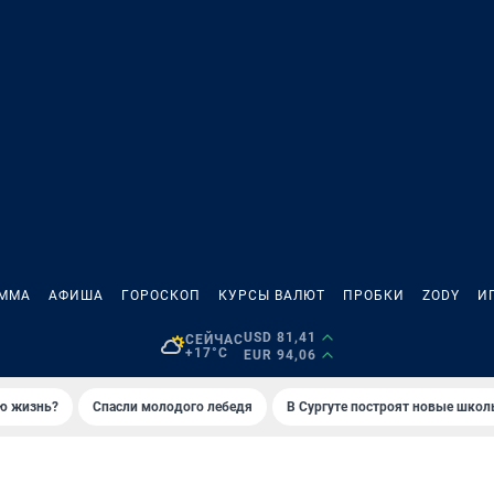
АММА
АФИША
ГОРОСКОП
КУРСЫ ВАЛЮТ
ПРОБКИ
ZODY
И
USD 81,41
СЕЙЧАС
+17°C
EUR 94,06
ую жизнь?
Спасли молодого лебедя
В Сургуте построят новые шко