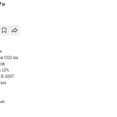
у»
–
и
ов CO2 на
кой
 12%
 В 2007
ные
ые.