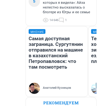
5
которых я видела»: Айза
нелестно высказалась о
блогере из Югры и ее семье
14 646
1
МНЕНИЕ
МНЕНИ
Самая доступная
Тепло
заграница. Сургутянин
холод
отправился на машине
зимой
в казахстанский
ездит
Петропавловск: что
плюсы
там посмотреть
Анатолий Кузнецов
РЕКОМЕНДУЕМ