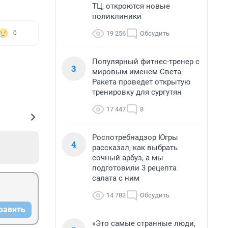
ТЦ, откроются новые
поликлиники
19 256
Обсудить
0
Популярный фитнес-тренер с
3
мировым именем Света
Ракета проведет открытую
тренировку для сургутян
17 447
8
Роспотребнадзор Югры
4
рассказал, как выбрать
сочный арбуз, а мы
подготовили 3 рецепта
салата с ним
14 783
Обсудить
равить
«Это самые странные люди,