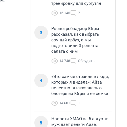
тренировку для сургутян
15 145
7
Роспотребнадзор Югры
3
рассказал, как выбрать
сочный арбуз, а мы
подготовили 3 рецепта
салата с ним
14 748
Обсудить
«Это самые странные люди,
4
которых я видела»: Айза
нелестно высказалась о
блогере из Югры и ее семье
14 601
1
Новости ХМАО за 5 августа:
5
муж дает деньги Айзе,