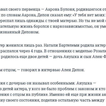
авал своего первенца — Аарона Булоня, родившегося 
по словам Аарона, Делон сказал ему: «У тебя нет моих 
ереспал лишь однажды с твоей матерью. Но ты не мой 
нательную жизнь боролся с наркозависимостью, он уме
признанный Делоном.
ер женился лишь раз. Натали Бартелеми родила актер
 распался через 4 года. В отношениях с моделью Розал
 родилось еще двое детей — дочь Анушка и сын Ален-Ф
м отцом, — говорил в интервью Ален Делон.
ия с дочерью он называл особенными. Анушка —
 детей актера, у кого не было проблем с законом и кто
ния с отцом на публике. Именно ей еще при жизни ак
ну своего состояния, поделив остальную часть между