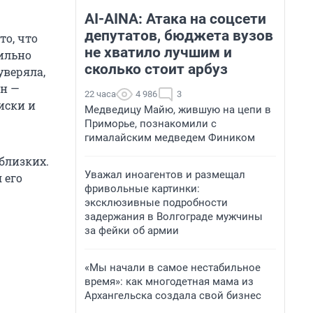
AI-AINA: Атака на соцсети
депутатов, бюджета вузов
то, что
не хватило лучшим и
сильно
сколько стоит арбуз
уверяла,
ен —
22 часа
4 986
3
иски и
Медведицу Майю, жившую на цепи в
Приморье, познакомили с
гималайским медведем Фиником
близких.
Уважал иноагентов и размещал
 его
фривольные картинки:
эксклюзивные подробности
задержания в Волгограде мужчины
за фейки об армии
«Мы начали в самое нестабильное
время»: как многодетная мама из
Архангельска создала свой бизнес