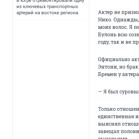
В Югре отремонтировали одну
из ключевых транспортных
Актер не призн
артерий на востоке региона
Нико. Однажды, 
моих волос. Я п
Булонь всю соз
году, так и не 
Официально акт
Энтони, но брак
Бремен у актера
— Я был суровы
Только отношен
единственная из
выяснял отноше
завещал полови
сыновьями.