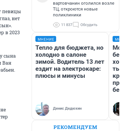
вартовчанин оголился возле
ТЦ, откроются новые
от певицы
поликлиники
глаз, нет
сын».
11 837
Обсудить
р в 2023
МНЕНИЕ
МНЕНИ
Тепло для бюджета, но
Мой б
холодно в салоне
береж
у сына
зимой. Водитель 13 лет
хотел
и Ван
ездит на электрокаре:
тысяч
абьен.
плюсы и минусы
креди
приех
безоп
Денис Дедюхин
 не
тер
РЕКОМЕНДУЕМ