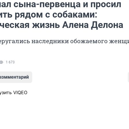
нал сына-первенца и просил
ить рядом с собаками:
ческая жизнь Алена Делона
еругались наследники обожаемого жен
1 673
 комментарий
узить VIQEO