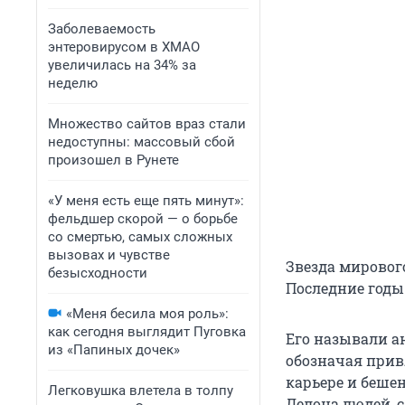
Заболеваемость
энтеровирусом в ХМАО
увеличилась на 34% за
неделю
Множество сайтов враз стали
недоступны: массовый сбой
произошел в Рунете
«У меня есть еще пять минут»:
фельдшер скорой — о борьбе
со смертью, самых сложных
вызовах и чувстве
Звезда мирового
безысходности
Последние годы 
«Меня бесила моя роль»:
как сегодня выглядит Пуговка
Его называли а
из «Папиных дочек»
обозначая прив
карьере и беше
Легковушка влетела в толпу
Делона людей, 