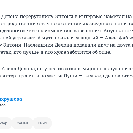
и Делона переругались. Энтони в интервью намекал на 
от родственников, что состояние их звездного папы 
подталкивает его к изменению завещания. Анушка же 
ат ей угрожает. А чуть позже и младший — Ален-Фабь
у Энтони. Наследники Делона подавали друг на друга 
етях, кто лучше, а кто хуже заботится об отце.
й Алена Делона, он ушел из жизни мирно в окружении 
 актер просил в поместье Души — там же, где покоятся
ахрушева
тор
ктер
Семья
Кино