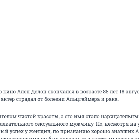
 кино Ален Делон скончался в возрасте 88 лет 18 авгус
актер страдал от болезни Альцгеймера и рака.
нгелом чистой красоты, а его имя стало нарицательны
лекательного сексуального мужчину. Но, несмотря на 
ный успех у женщин, по признанию хорошо знавших 
с окружающими он был холодным и жестким человеко