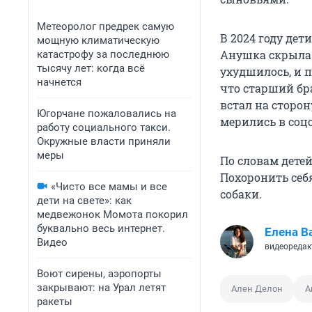
Метеоролог предрек самую
В 2024 году дет
мощную климатическую
Анушка скрыла 
катастрофу за последнюю
тысячу лет: когда всё
ухудшилось, и 
начнется
что старший бр
встал на сторон
Югорчане пожаловались на
мерились в соцс
работу социального такси.
Окружные власти приняли
меры
По словам дете
Похоронить себя
«Чисто все мамы и все
собаки.
дети на свете»: как
медвежонок Момота покорил
буквально весь интернет.
Елена В
Видео
видеоредак
Воют сирены, аэропорты
закрывают: на Урал летят
Ален Делон
А
ракеты