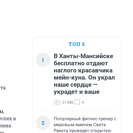
ТОП 5
В Ханты-Мансийске
1
бесплатно отдают
наглого красавчика
мейн-куна. Он украл
наше сердце —
та.
украдет и ваше
21 086
4
м,
успех в
Популярный фитнес-тренер с
2
мировым именем Света
Алена
Ракета проведет открытую
м.