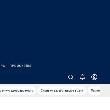
ГРЫ
ПРОМОКОДЫ
рач — о здоровье мозга
Сколько зарабатывают врачи
Теплоход сел