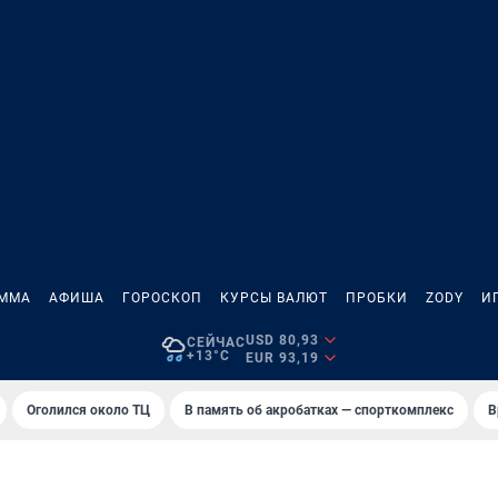
АММА
АФИША
ГОРОСКОП
КУРСЫ ВАЛЮТ
ПРОБКИ
ZODY
И
USD 80,93
СЕЙЧАС
+13°C
EUR 93,19
Оголился около ТЦ
В память об акробатках — спорткомплекс
В