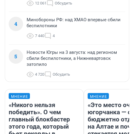
12 061
Обсудить
Минобороны РФ: над ХМАО впервые сбили
4
беспилотники
7 440
4
Новости Югры на 3 августа: над регионом
5
сбили беспилотники, а Нижневартовск
затопило
4 720
Обсудить
МНЕНИЕ
МНЕНИЕ
«Никого нельзя
«Это место оч
победить». О чем
югорчанка — о 
главный блокбастер
бюджетно отд
этого года, который
на Алтае и поч
бьет рекорды в
стекается мол