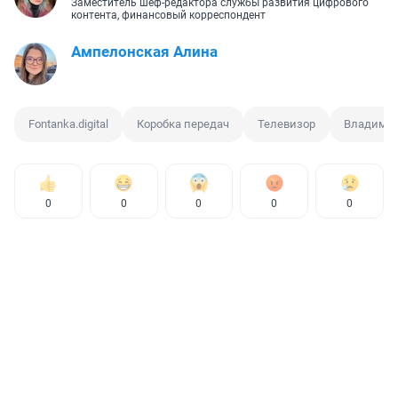
Заместитель шеф-редактора службы развития цифрового
контента, финансовый корреспондент
Ампелонская Алина
Fontanka.digital
Коробка передач
Телевизор
Владимир
0
0
0
0
0