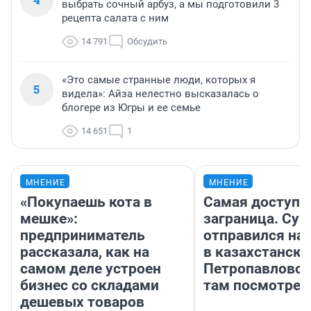
выбрать сочный арбуз, а мы подготовили 3
рецепта салата с ним
14 791
Обсудить
«Это самые странные люди, которых я
5
видела»: Айза нелестно высказалась о
блогере из Югры и ее семье
14 651
1
МНЕНИЕ
МНЕНИЕ
«Покупаешь кота в
Самая доступн
мешке»:
заграница. Сур
предприниматель
отправился на
рассказала, как на
в казахстански
самом деле устроен
Петропавловск
бизнес со складами
там посмотрет
дешевых товаров