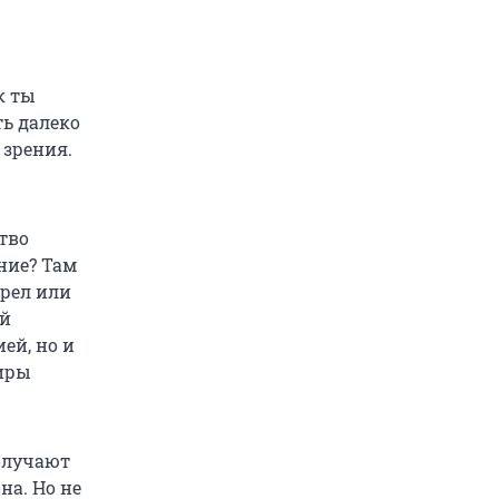
к ты
ть далеко
 зрения.
тво
ние? Там
трел или
ый
ей, но и
диры
олучают
на. Но не