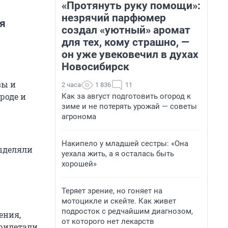
«Протянуть руку помощи»:
незрячий парфюмер
ся
создал «уютный» аромат
для тех, кому страшно, —
он уже увековечил в духах
Новосибирск
вы и
2 часа
1 836
11
роде и
Как за август подготовить огород к
зиме и не потерять урожай — советы
агронома
Накипело у младшей сестры: «Она
выделяли
уехала жить, а я осталась быть
хорошей»
Теряет зрение, но гоняет на
мотоцикле и скейте. Как живет
подросток с редчайшим диагнозом,
ения,
от которого нет лекарств
рилетали