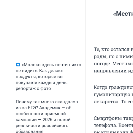
«Местн
Те, кто осталс
рады, но с ним
погоде. Местные
«Молоко здесь почти никто
направлении ид
не видит». Как делают
продукты, которые вы
покупаете каждый день:
Когда гражданс
репортаж с фото
гуманитарную п
лекарства. То е
Почему так много скандалов
из-за ЕГЭ? Академик — об
особенности приемной
Смартфоны тащи
кампании — 2026 и новой
телефона. Воен
реальности российского
образования
выкладывали фо