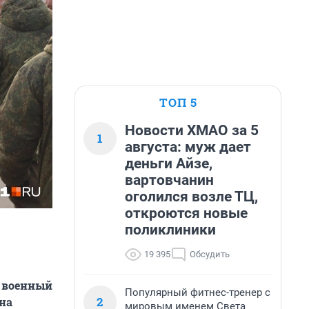
ТОП 5
Новости ХМАО за 5
1
августа: муж дает
деньги Айзе,
вартовчанин
оголился возле ТЦ,
откроются новые
поликлиники
19 395
Обсудить
й военный
Популярный фитнес-тренер с
2
на
мировым именем Света