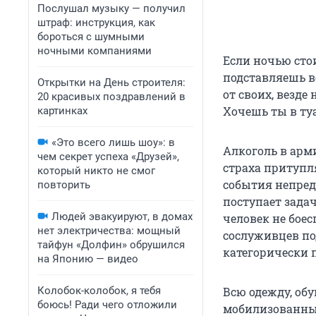
Послушал музыку — получил
штраф: инструкция, как
бороться с шумными
ночными компаниями
Если ночью стои
подставляешь в
Открытки на День строителя:
от своих, везде
20 красивых поздравлений в
Хочешь ты в туа
картинках
«Это всего лишь шоу»: в
Алкоголь в арми
чем секрет успеха «Друзей»,
страха притупля
который никто не смог
события непред
повторить
поступает зада
Людей эвакуируют, в домах
человек не боес
нет электричества: мощный
сослуживцев по
тайфун «Долфин» обрушился
категорически п
на Японию — видео
Колобок-колобок, я тебя
Всю одежду, об
боюсь! Ради чего отложили
мобилизованные