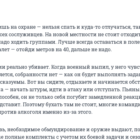
шь на охране — нельзя спать и куда-то отлучаться, та
сех сослуживцев. На новой местности не стоит отходи
 надо ходить группами. Лучше всегда оставаться в поле
лет — отойди метров на 40, дальше не надо.
и реально убивает. Когда военный выпил, у него чувс
ется, собранности нет — как он будет выполнять зада
сказуемы. Вот вы сидите, отдыхаете и начинается обс
ча — начать штурм, идти в атаку или отступать. Пьян
пособен, он не только себя погубит замедленной реакци
дставит. Поэтому бухать там не стоит, многие коман
ротив алкоголя именно из-за этого.
увь, необходимое обмундирование и оружие выдают, п
 полные комплекты с учетом их боевой задачи и сезо