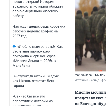
нового открыл! История
арахнолога, который обожает
свою смертельно опасную
работу
Нас ждут целых семь коротких
рабочих недель: график на
2027 год
«Люблю выигрывать!» Как
39-летняя парикмахер
покорила жюри конкурса
«Миссис Земля — 2026» в
Малайзии
Мобилизованным помо
Выступит Дмитрий Колдун:
Источник: 
Леонид Ефре
как Нягань отметит День
города
Многие мобилиз
«Сейчас бы всё это
представляют, 
запретили»: истории из
из Екатеринбур
советского детства в