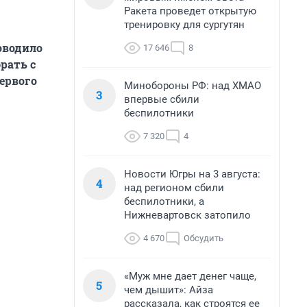
Ракета проведет открытую
тренировку для сургутян
оводило
17 646
8
рать с
первого
Минобороны РФ: над ХМАО
3
впервые сбили
беспилотники
7 320
4
Новости Югры на 3 августа:
4
над регионом сбили
беспилотники, а
Нижневартовск затопило
4 670
Обсудить
«Муж мне дает денег чаще,
5
чем дышит»: Айза
рассказала, как строятся ее