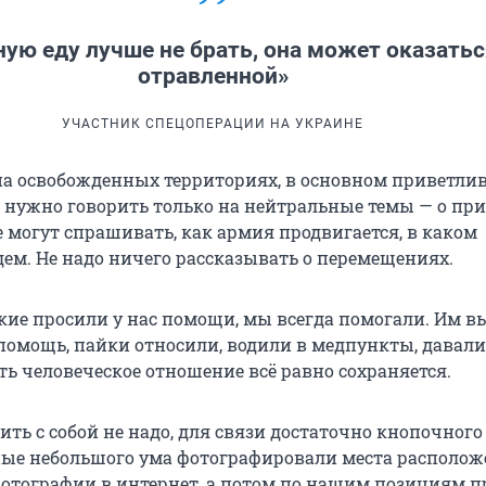
ую еду лучше не брать, она может оказать
отравленной»
УЧАСТНИК СПЕЦОПЕРАЦИИ НА УКРАИНЕ
я на освобожденных территориях, в основном приветли
и нужно говорить только на нейтральные темы — о при
 могут спрашивать, как армия продвигается, в каком
ем. Не надо ничего рассказывать о перемещениях.
кие просили у нас помощи, мы всегда помогали. Им 
омощь, пайки относили, водили в медпункты, давали
сть человеческое отношение всё равно сохраняется.
ть с собой не надо, для связи достаточно кнопочного
ные небольшого ума фотографировали места располож
тографии в интернет, а потом по нашим позициям п