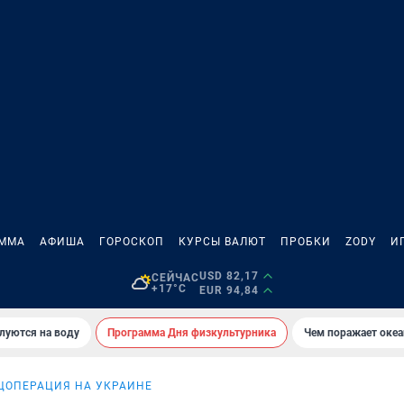
АММА
АФИША
ГОРОСКОП
КУРСЫ ВАЛЮТ
ПРОБКИ
ZODY
И
USD 82,17
СЕЙЧАС
+17°C
EUR 94,84
луются на воду
Программа Дня физкультурника
Чем поражает оке
ЦОПЕРАЦИЯ НА УКРАИНЕ