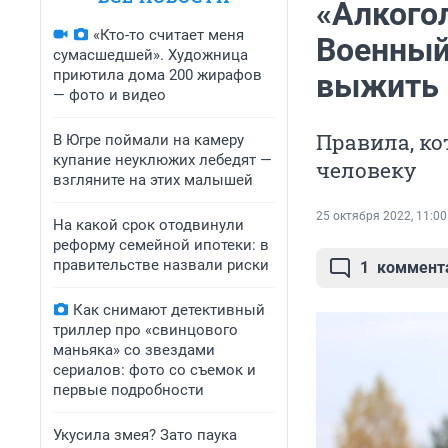
«Алкогол
«Кто-то считает меня
Военный 
сумасшедшей». Художница
приютила дома 200 жирафов
выжить 
— фото и видео
Правила, к
В Югре поймали на камеру
купание неуклюжих лебедят —
человеку
взгляните на этих малышей
25 октября 2022, 11:00
На какой срок отодвинули
реформу семейной ипотеки: в
правительстве назвали риски
1
коммент
Как снимают детективный
триллер про «свинцового
маньяка» со звездами
сериалов: фото со съемок и
первые подробности
Укусила змея? Зато паука