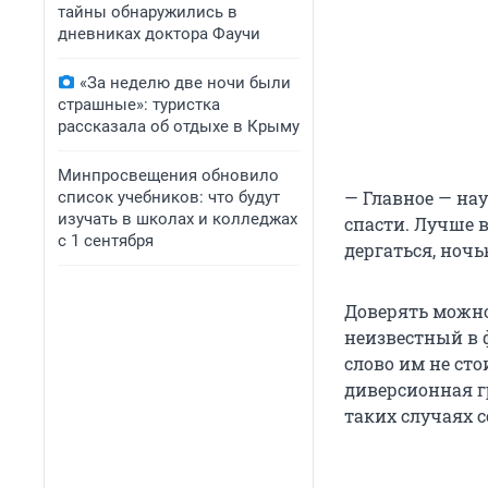
тайны обнаружились в
дневниках доктора Фаучи
«За неделю две ночи были
страшные»: туристка
рассказала об отдыхе в Крыму
Минпросвещения обновило
— Главное — нау
список учебников: что будут
изучать в школах и колледжах
спасти. Лучше в
с 1 сентября
дергаться, ночь
Доверять можно
неизвестный в 
слово им не сто
диверсионная г
таких случаях 