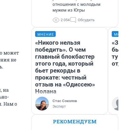
отношения с молодым
мужем из Югры
2 054
Обсудить
МНЕНИЕ
МНЕНИ
«Никого нельзя
«За н
победить». О чем
были 
то может
главный блокбастер
турис
ения не
этого года, который
отдых
ь.
бьет рекорды в
прокате: честный
отзыв на «Одиссею»
, на
Нолана
ьно-
Стас Соколов
. Нам о
Эксперт
РЕКОМЕНДУЕМ