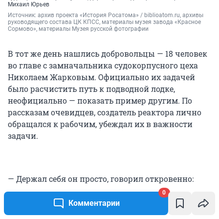
Михаил Юрьев
Источник: 
архив проекта «История Росатома» / biblioatom.ru, архивы 
руководящего состава ЦК КПСС, материалы музея завода «Красное 
Сормово», материалы Музея русской фотографии
В тот же день нашлись добровольцы — 18 человек
во главе с замначальника судокорпусного цеха
Николаем Жарковым. Официально их задачей
было расчистить путь к подводной лодке,
неофициально — показать пример другим. По
рассказам очевидцев, создатель реактора лично
обращался к рабочим, убеждал их в важности
задачи.
— Держал себя он просто, говорил откровенно:
«Ребята, случилась беда. Но вы же судостроители!
0
Надо помочь быстро провести дезактивацию. Мы
Комментарии
должны с вами во что бы то ни стало вовремя