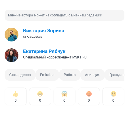
Мнение автора может не совпадать с мнением редакции
Виктория Зорина
стюардесса
Екатерина Рябчук
Специальный корреспондент MSK1.RU
Стюардесса
Emirates
Работа
Авиация
Гражданск
0
0
0
0
0