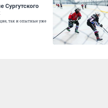
ле Сургутского
к
щие, так и опытные уже