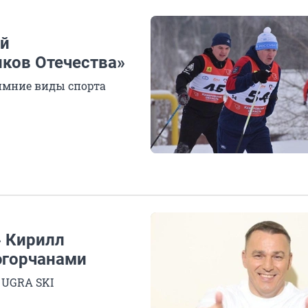
ый
ков Отечества»
зимние виды спорта
» Кирилл
югорчанами
 UGRA SKI