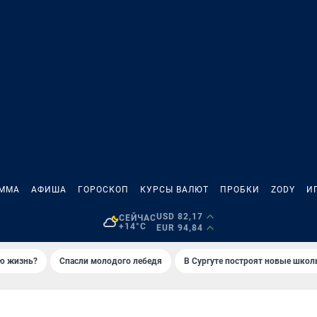
АММА
АФИША
ГОРОСКОП
КУРСЫ ВАЛЮТ
ПРОБКИ
ZODY
И
USD 82,17
СЕЙЧАС
+14°C
EUR 94,84
ую жизнь?
Спасли молодого лебедя
В Сургуте построят новые шко