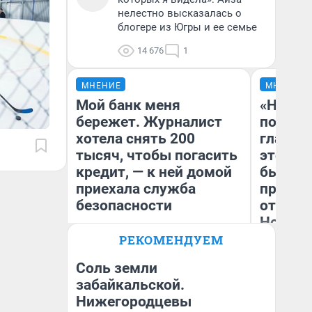
нелестно высказалась о
блогере из Югры и ее семье
14 676
1
МНЕНИЕ
МНЕНИЕ
Мой банк меня
«Никог
бережет. Журналист
победи
хотела снять 200
главны
тысяч, чтобы погасить
этого г
кредит, — к ней домой
бьет р
приехала служба
прокат
безопасности
отзыв 
Нолана
РЕКОМЕНДУЕМ
Ксения Владимирская
Ст
Автор мнения
Эк
Соль земли
забайкальской.
Нижегородцевы