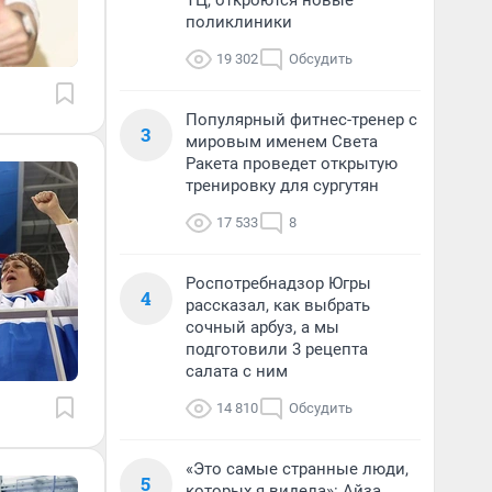
ТЦ, откроются новые
поликлиники
19 302
Обсудить
Популярный фитнес-тренер с
3
мировым именем Света
Ракета проведет открытую
тренировку для сургутян
17 533
8
Роспотребнадзор Югры
4
рассказал, как выбрать
сочный арбуз, а мы
подготовили 3 рецепта
салата с ним
14 810
Обсудить
«Это самые странные люди,
5
которых я видела»: Айза