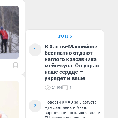
ТОП 5
В Ханты-Мансийске
1
бесплатно отдают
наглого красавчика
мейн-куна. Он украл
наше сердце —
украдет и ваше
21 194
4
Новости ХМАО за 5 августа:
2
муж дает деньги Айзе,
вартовчанин оголился возле