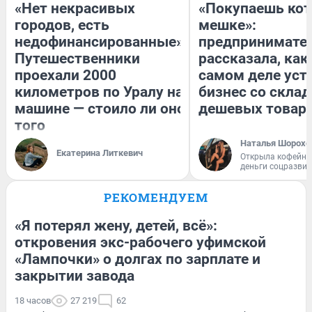
«Нет некрасивых
«Покупаешь кот
городов, есть
мешке»:
недофинансированные».
предпринимате
Путешественники
рассказала, как
проехали 2000
самом деле уст
километров по Уралу на
бизнес со скла
машине — стоило ли оно
дешевых товар
того
Наталья Шорохо
Екатерина Литкевич
Открыла кофейну
деньги соцразви
РЕКОМЕНДУЕМ
«Я потерял жену, детей, всё»:
откровения экс-рабочего уфимской
«Лампочки» о долгах по зарплате и
закрытии завода
18 часов
27 219
62