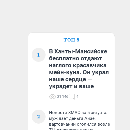
ТОП 5
В Ханты-Мансийске
1
бесплатно отдают
наглого красавчика
мейн-куна. Он украл
наше сердце —
украдет и ваше
21 146
4
Новости ХМАО за 5 августа:
2
муж дает деньги Айзе,
вартовчанин оголился возле