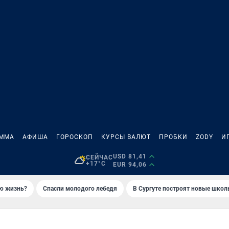
АММА
АФИША
ГОРОСКОП
КУРСЫ ВАЛЮТ
ПРОБКИ
ZODY
И
USD 81,41
СЕЙЧАС
+17°C
EUR 94,06
ую жизнь?
Спасли молодого лебедя
В Сургуте построят новые шко