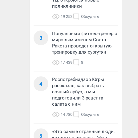
ТЦ, откроются новые
поликлиники
19 252
Обсудить
Популярный фитнес-тренер с
3
мировым именем Света
Ракета проведет открытую
тренировку для сургутян
17 439
8
Роспотребнадзор Югры
4
рассказал, как выбрать
сочный арбуз, а мы
подготовили 3 рецепта
салата с ним
14 780
Обсудить
«Это самые странные люди,
5
которых я видела»: Айза