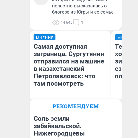
нелестно высказалась о
блогере из Югры и ее семье
14 645
1
МНЕНИЕ
МНЕНИЕ
Самая доступная
Тепло 
заграница. Сургутянин
холодн
отправился на машине
зимой.
в казахстанский
ездит н
Петропавловск: что
плюсы 
там посмотреть
РЕКОМЕНДУЕМ
Анатолий Кузнецов
Д
Соль земли
забайкальской.
Нижегородцевы