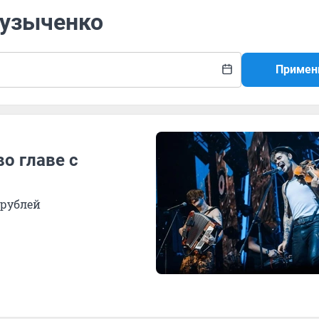
Музыченко
Примен
во главе с
 рублей