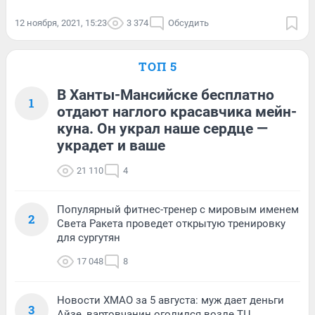
12 ноября, 2021, 15:23
3 374
Обсудить
ТОП 5
В Ханты-Мансийске бесплатно
1
отдают наглого красавчика мейн-
куна. Он украл наше сердце —
украдет и ваше
21 110
4
Популярный фитнес-тренер с мировым именем
2
Света Ракета проведет открытую тренировку
для сургутян
17 048
8
Новости ХМАО за 5 августа: муж дает деньги
3
Айзе, вартовчанин оголился возле ТЦ,