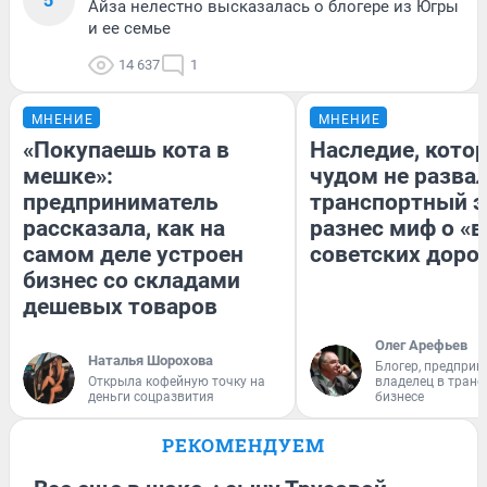
Айза нелестно высказалась о блогере из Югры
и ее семье
14 637
1
МНЕНИЕ
МНЕНИЕ
«Покупаешь кота в
Наследие, кото
мешке»:
чудом не разва
предприниматель
транспортный э
рассказала, как на
разнес миф о «
самом деле устроен
советских доро
бизнес со складами
дешевых товаров
Олег Арефьев
Наталья Шорохова
Блогер, предприн
Открыла кофейную точку на
владелец в тран
деньги соцразвития
бизнесе
РЕКОМЕНДУЕМ