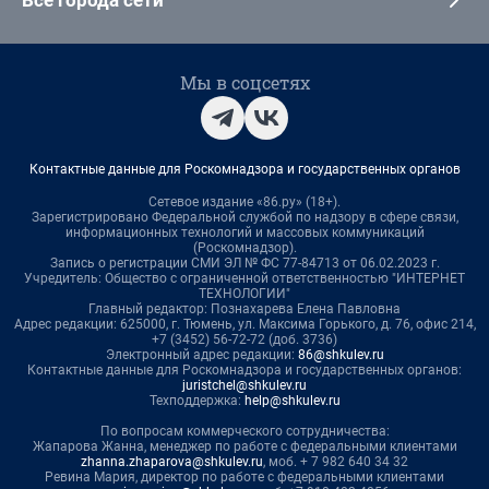
Все города сети
Мы в соцсетях
Контактные данные для Роскомнадзора и государственных органов
Сетевое издание «86.ру» (18+).
Зарегистрировано Федеральной службой по надзору в сфере связи,
информационных технологий и массовых коммуникаций
(Роскомнадзор).
Запись о регистрации СМИ ЭЛ № ФС 77-84713 от 06.02.2023 г.
Учредитель: Общество с ограниченной ответственностью "ИНТЕРНЕТ
ТЕХНОЛОГИИ"
Главный редактор: Познахарева Елена Павловна
Адрес редакции: 625000, г. Тюмень, ул. Максима Горького, д. 76, офис 214,
+7 (3452) 56-72-72 (доб. 3736)
Электронный адрес редакции:
86@shkulev.ru
Контактные данные для Роскомнадзора и государственных органов:
juristchel@shkulev.ru
Техподдержка:
help@shkulev.ru
По вопросам коммерческого сотрудничества:
Жапарова Жанна, менеджер по работе с федеральными клиентами
zhanna.zhaparova@shkulev.ru
, моб. + 7 982 640 34 32
Ревина Мария, директор по работе с федеральными клиентами