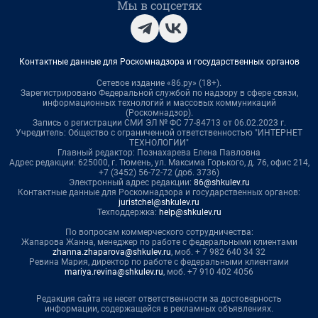
Мы в соцсетях
Контактные данные для Роскомнадзора и государственных органов
Сетевое издание «86.ру» (18+).
Зарегистрировано Федеральной службой по надзору в сфере связи,
информационных технологий и массовых коммуникаций
(Роскомнадзор).
Запись о регистрации СМИ ЭЛ № ФС 77-84713 от 06.02.2023 г.
Учредитель: Общество с ограниченной ответственностью "ИНТЕРНЕТ
ТЕХНОЛОГИИ"
Главный редактор: Познахарева Елена Павловна
Адрес редакции: 625000, г. Тюмень, ул. Максима Горького, д. 76, офис 214,
+7 (3452) 56-72-72 (доб. 3736)
Электронный адрес редакции:
86@shkulev.ru
Контактные данные для Роскомнадзора и государственных органов:
juristchel@shkulev.ru
Техподдержка:
help@shkulev.ru
По вопросам коммерческого сотрудничества:
Жапарова Жанна, менеджер по работе с федеральными клиентами
zhanna.zhaparova@shkulev.ru
, моб. + 7 982 640 34 32
Ревина Мария, директор по работе с федеральными клиентами
mariya.revina@shkulev.ru
, моб. +7 910 402 4056
Редакция сайта не несет ответственности за достоверность
информации, содержащейся в рекламных объявлениях.