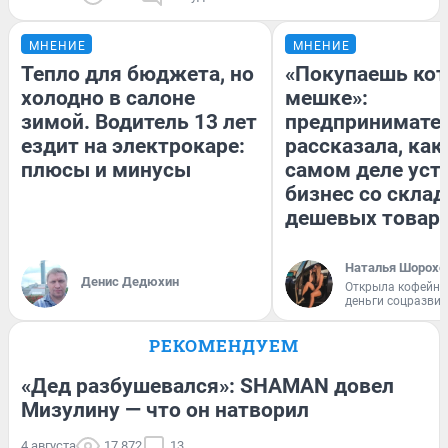
МНЕНИЕ
МНЕНИЕ
Тепло для бюджета, но
«Покупаешь кот
холодно в салоне
мешке»:
зимой. Водитель 13 лет
предпринимате
ездит на электрокаре:
рассказала, как
плюсы и минусы
самом деле уст
бизнес со скла
дешевых товар
Наталья Шорохо
Денис Дедюхин
Открыла кофейну
деньги соцразви
РЕКОМЕНДУЕМ
«Дед разбушевался»: SHAMAN довел
Мизулину — что он натворил
4 августа
17 872
13