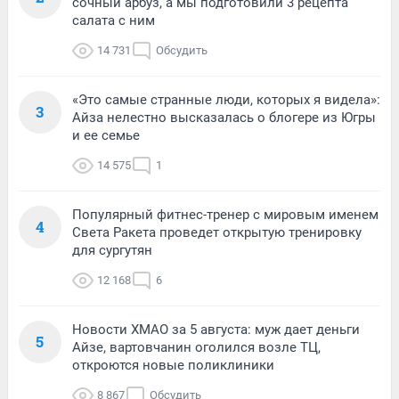
сочный арбуз, а мы подготовили 3 рецепта
салата с ним
14 731
Обсудить
«Это самые странные люди, которых я видела»:
3
Айза нелестно высказалась о блогере из Югры
и ее семье
14 575
1
Популярный фитнес-тренер с мировым именем
4
Света Ракета проведет открытую тренировку
для сургутян
12 168
6
Новости ХМАО за 5 августа: муж дает деньги
5
Айзе, вартовчанин оголился возле ТЦ,
откроются новые поликлиники
8 867
Обсудить