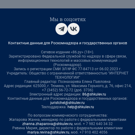
Мы в соцсетях
Контактные данные для Роскомнадзора и государственных органов
Сетевое издание «86.ру» (18+).
Зарегистрировано Федеральной службой по надзору в сфере связи,
информационных технологий и массовых коммуникаций
(Роскомнадзор).
Запись о регистрации СМИ ЭЛ № ФС 77-84713 от 06.02.2023 г.
Учредитель: Общество с ограниченной ответственностью "ИНТЕРНЕТ
ТЕХНОЛОГИИ"
Главный редактор: Познахарева Елена Павловна
Адрес редакции: 625000, г. Тюмень, ул. Максима Горького, д. 76, офис 214,
+7 (3452) 56-72-72 (доб. 3736)
Электронный адрес редакции:
86@shkulev.ru
Контактные данные для Роскомнадзора и государственных органов:
juristchel@shkulev.ru
Техподдержка:
help@shkulev.ru
По вопросам коммерческого сотрудничества:
Жапарова Жанна, менеджер по работе с федеральными клиентами
zhanna.zhaparova@shkulev.ru
, моб. + 7 982 640 34 32
Ревина Мария, директор по работе с федеральными клиентами
mariya.revina@shkulev.ru
, моб. +7 910 402 4056