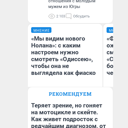
отношения с молодым
мужем из Югры
2 103
Обсудить
МНЕНИЕ
МНЕНИЕ
«Мы видим нового
«Финал
Нолана»: с каким
ожидан
настроем нужно
смотре
смотреть «Одиссею»,
«Стары
чтобы она не
большо
выглядела как фиаско
честна
РЕКОМЕНДУЕМ
Надежда Губарь
На
Теряет зрение, но гоняет
на мотоцикле и скейте.
Как живет подросток с
редчайшим диагнозом, от