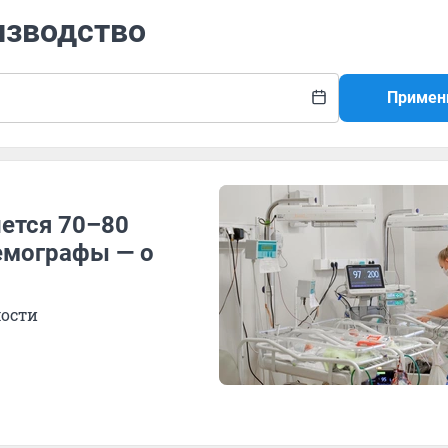
изводство
Примен
нется 70–80
емографы — о
ости