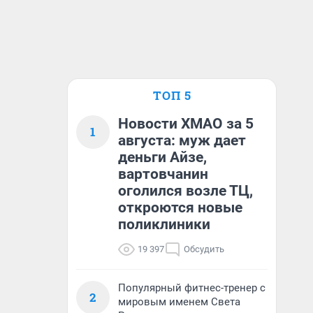
ТОП 5
Новости ХМАО за 5
1
августа: муж дает
деньги Айзе,
вартовчанин
оголился возле ТЦ,
откроются новые
поликлиники
19 397
Обсудить
Популярный фитнес-тренер с
2
мировым именем Света