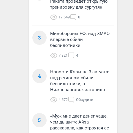
Ракета проведет открытую
тренировку для сургутян
17 649
8
Минобороны РФ: над ХМАО
3
впервые сбили
беспилотники
7 321
4
Новости Югры на 3 августа:
4
над регионом сбили
беспилотники, а
Нижневартовск затопило
4 672
Обсудить
«Муж мне дает денег чаще,
5
чем дышит»: Айза
рассказала, как строятся ее