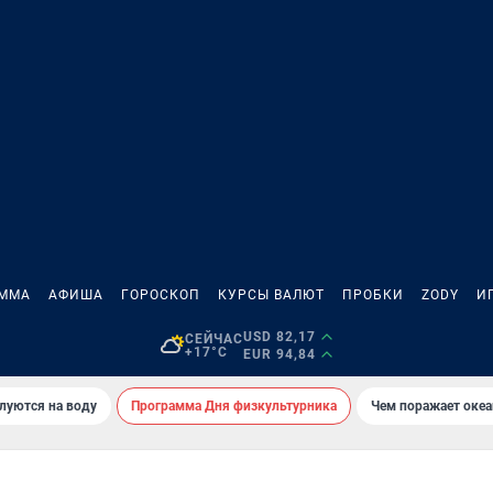
АММА
АФИША
ГОРОСКОП
КУРСЫ ВАЛЮТ
ПРОБКИ
ZODY
И
USD 82,17
СЕЙЧАС
+17°C
EUR 94,84
луются на воду
Программа Дня физкультурника
Чем поражает оке