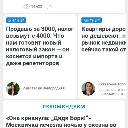
14 633
1
МНЕНИЕ
МНЕНИЕ
Продашь за 3000, налог
Квартиры доро
возьмут с 4000. Что
но дешевеют: п
нам готовит новый
рынок недвижи
налоговый закон — он
сейчас такой с
коснется импорта и
даже репетиторов
Екатерина Тороп
Анастасия Завгородняя
директор агентст
недвижимости
РЕКОМЕНДУЕМ
«Она крикнула: „Дядя Боря!“»
Москвичка исчезла ночью у океана во