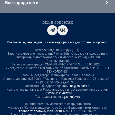
Все города сети
Мы в соцсетях
Контактные данные для Роскомнадзора и государственных органов
Сетевое издание «86.ру» (18+).
Зарегистрировано Федеральной службой по надзору в сфере связи,
информационных технологий и массовых коммуникаций
(Роскомнадзор).
Запись о регистрации СМИ ЭЛ № ФС 77-84713 от 06.02.2023 г.
Учредитель: Общество с ограниченной ответственностью "ИНТЕРНЕТ
ТЕХНОЛОГИИ"
Главный редактор: Познахарева Елена Павловна
Адрес редакции: 625000, г. Тюмень, ул. Максима Горького, д. 76, офис 214,
+7 (3452) 56-72-72 (доб. 3736)
Электронный адрес редакции:
86@shkulev.ru
Контактные данные для Роскомнадзора и государственных органов:
juristchel@shkulev.ru
Техподдержка:
help@shkulev.ru
По вопросам коммерческого сотрудничества:
Жапарова Жанна, менеджер по работе с федеральными клиентами
zhanna.zhaparova@shkulev.ru
, моб. + 7 982 640 34 32
Ревина Мария, директор по работе с федеральными клиентами