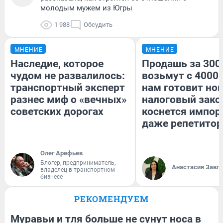
молодым мужем из Югры
1 988
Обсудить
МНЕНИЕ
МНЕНИЕ
Наследие, которое
Продашь за 3000
чудом не развалилось:
возьмут с 4000.
транспортный эксперт
нам готовит но
разнес миф о «вечных»
налоговый зако
советских дорогах
коснется импор
даже репетитор
Олег Арефьев
Блогер, предприниматель,
Анастасия Завг
владелец в транспортном
бизнесе
РЕКОМЕНДУЕМ
Муравьи и тля больше не сунут носа в