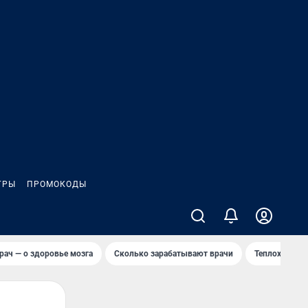
ГРЫ
ПРОМОКОДЫ
рач — о здоровье мозга
Сколько зарабатывают врачи
Теплоход сел