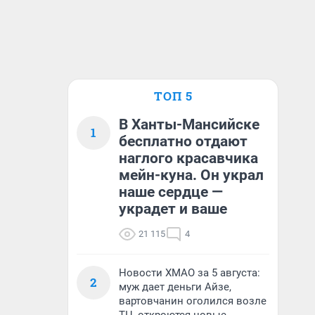
ТОП 5
В Ханты-Мансийске
1
бесплатно отдают
наглого красавчика
мейн-куна. Он украл
наше сердце —
украдет и ваше
21 115
4
Новости ХМАО за 5 августа:
2
муж дает деньги Айзе,
вартовчанин оголился возле