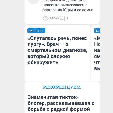
нелестно высказалась о
блогере из Югры и ее семье
14 622
1
МНЕНИЕ
МНЕНИЕ
«Спуталась речь, понес
«Мы ви
пургу». Врач — о
Нолана
смертельном диагнозе,
настро
который сложно
смотре
обнаружить
чтобы 
выгляд
Ирина Волкова
РЕКОМЕНДУЕМ
Главврач клиники
На
«Реабилитация доктора
Волковой»
Знаменитая тикток-
блогер, рассказывавшая о
борьбе с редкой формой