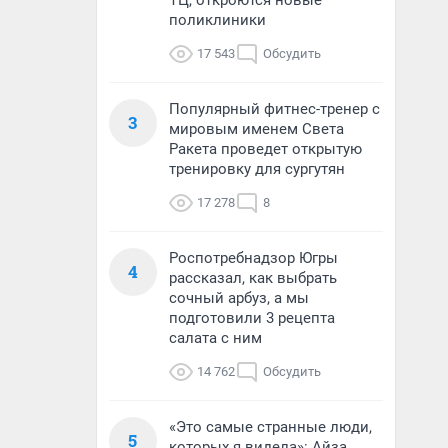
ТЦ, откроются новые
поликлиники
17 543
Обсудить
Популярный фитнес-тренер с
3
мировым именем Света
Ракета проведет открытую
тренировку для сургутян
17 278
8
Роспотребнадзор Югры
4
рассказал, как выбрать
сочный арбуз, а мы
подготовили 3 рецепта
салата с ним
14 762
Обсудить
«Это самые странные люди,
5
которых я видела»: Айза