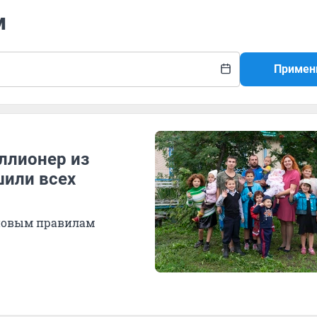
м
Примен
ллионер из
шили всех
 новым правилам