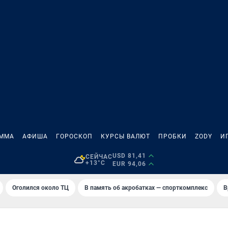
АММА
АФИША
ГОРОСКОП
КУРСЫ ВАЛЮТ
ПРОБКИ
ZODY
И
USD 81,41
СЕЙЧАС
+13°C
EUR 94,06
Оголился около ТЦ
В память об акробатках — спорткомплекс
В