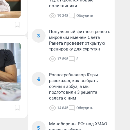
ТЦ, откроются новые
поликлиники
19 348
Обсудить
Популярный фитнес-тренер с
3
мировым именем Света
Ракета проведет открытую
тренировку для сургутян
17 595
8
Роспотребнадзор Югры
4
рассказал, как выбрать
сочный арбуз, а мы
подготовили 3 рецепта
салата с ним
14 845
Обсудить
Минобороны РФ: над ХМАО
5
впервые сбили