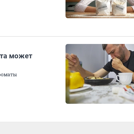
ота может
роматы