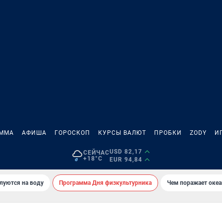
АММА
АФИША
ГОРОСКОП
КУРСЫ ВАЛЮТ
ПРОБКИ
ZODY
И
USD 82,17
СЕЙЧАС
+18°C
EUR 94,84
луются на воду
Программа Дня физкультурника
Чем поражает оке