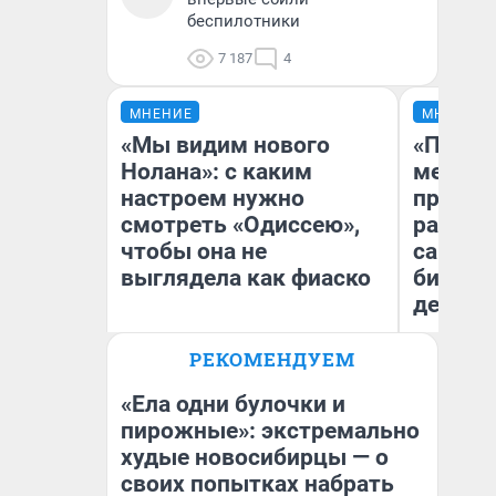
беспилотники
7 187
4
МНЕНИЕ
МНЕНИЕ
«Мы видим нового
«Покуп
Нолана»: с каким
мешке»
настроем нужно
предпр
смотреть «Одиссею»,
рассказ
чтобы она не
самом 
выглядела как фиаско
бизнес
дешевы
РЕКОМЕНДУЕМ
На
Надежда Губарь
От
де
«Ела одни булочки и
пирожные»: экстремально
худые новосибирцы — о
своих попытках набрать