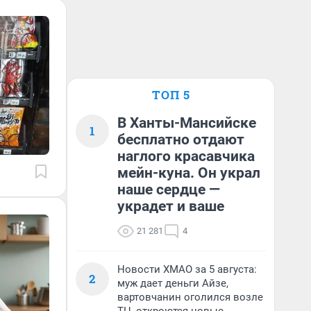
ТОП 5
В Ханты-Мансийске
1
бесплатно отдают
наглого красавчика
мейн-куна. Он украл
наше сердце —
украдет и ваше
21 281
4
Новости ХМАО за 5 августа:
2
муж дает деньги Айзе,
вартовчанин оголился возле