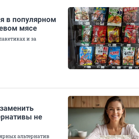
ся в популярном
оевом мясе
акетиках и за
 заменить
ернативы не
лярных альтернатив