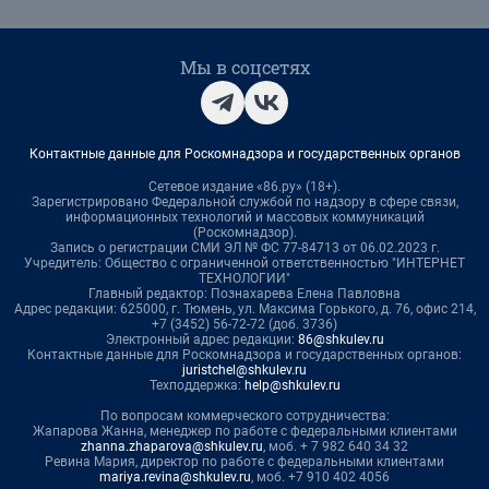
Мы в соцсетях
Контактные данные для Роскомнадзора и государственных органов
Сетевое издание «86.ру» (18+).
Зарегистрировано Федеральной службой по надзору в сфере связи,
информационных технологий и массовых коммуникаций
(Роскомнадзор).
Запись о регистрации СМИ ЭЛ № ФС 77-84713 от 06.02.2023 г.
Учредитель: Общество с ограниченной ответственностью "ИНТЕРНЕТ
ТЕХНОЛОГИИ"
Главный редактор: Познахарева Елена Павловна
Адрес редакции: 625000, г. Тюмень, ул. Максима Горького, д. 76, офис 214,
+7 (3452) 56-72-72 (доб. 3736)
Электронный адрес редакции:
86@shkulev.ru
Контактные данные для Роскомнадзора и государственных органов:
juristchel@shkulev.ru
Техподдержка:
help@shkulev.ru
По вопросам коммерческого сотрудничества:
Жапарова Жанна, менеджер по работе с федеральными клиентами
zhanna.zhaparova@shkulev.ru
, моб. + 7 982 640 34 32
Ревина Мария, директор по работе с федеральными клиентами
mariya.revina@shkulev.ru
, моб. +7 910 402 4056