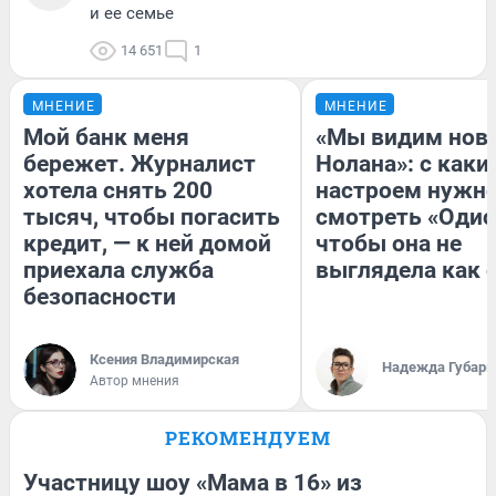
и ее семье
14 651
1
МНЕНИЕ
МНЕНИЕ
Мой банк меня
«Мы видим нов
бережет. Журналист
Нолана»: с каки
хотела снять 200
настроем нужн
тысяч, чтобы погасить
смотреть «Одис
кредит, — к ней домой
чтобы она не
приехала служба
выглядела как 
безопасности
Ксения Владимирская
Надежда Губарь
Автор мнения
РЕКОМЕНДУЕМ
Участницу шоу «Мама в 16» из