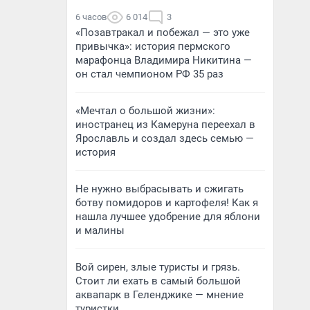
6 часов
6 014
3
«Позавтракал и побежал — это уже
привычка»: история пермского
марафонца Владимира Никитина —
он стал чемпионом РФ 35 раз
«Мечтал о большой жизни»:
иностранец из Камеруна переехал в
Ярославль и создал здесь семью —
история
Не нужно выбрасывать и сжигать
ботву помидоров и картофеля! Как я
нашла лучшее удобрение для яблони
и малины
Вой сирен, злые туристы и грязь.
Стоит ли ехать в самый большой
аквапарк в Геленджике — мнение
туристки