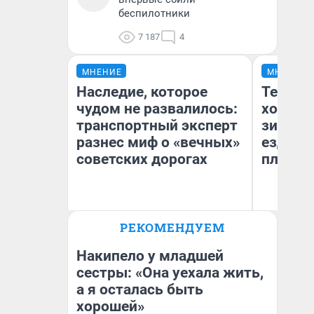
беспилотники
7 187
4
МНЕНИЕ
МНЕНИЕ
Наследие, которое
Тепло 
чудом не развалилось:
холодн
транспортный эксперт
зимой.
разнес миф о «вечных»
ездит н
советских дорогах
плюсы 
Олег Арефьев
РЕКОМЕНДУЕМ
Блогер, предприниматель,
Д
владелец в транспортном
бизнесе
Накипело у младшей
сестры: «Она уехала жить,
а я осталась быть
хорошей»