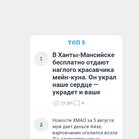
ТОП 5
В Ханты-Мансийске
1
бесплатно отдают
наглого красавчика
мейн-куна. Он украл
наше сердце —
украдет и ваше
21 281
4
Новости ХМАО за 5 августа:
2
муж дает деньги Айзе,
вартовчанин оголился возле