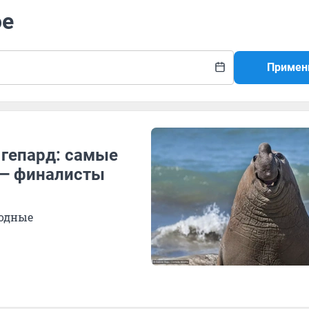
ое
Примен
 гепард: самые
 — финалисты
ходные