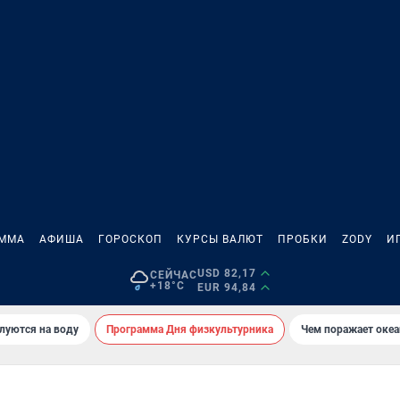
АММА
АФИША
ГОРОСКОП
КУРСЫ ВАЛЮТ
ПРОБКИ
ZODY
И
USD 82,17
СЕЙЧАС
+18°C
EUR 94,84
луются на воду
Программа Дня физкультурника
Чем поражает оке