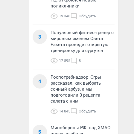
ТЦ, откроются новые
поликлиники
19 348
Обсудить
Популярный фитнес-тренер с
3
мировым именем Света
Ракета проведет открытую
тренировку для сургутян
17 595
8
Роспотребнадзор Югры
4
рассказал, как выбрать
сочный арбуз, а мы
подготовили 3 рецепта
салата с ним
14 845
Обсудить
Минобороны РФ: над ХМАО
5
впервые сбили